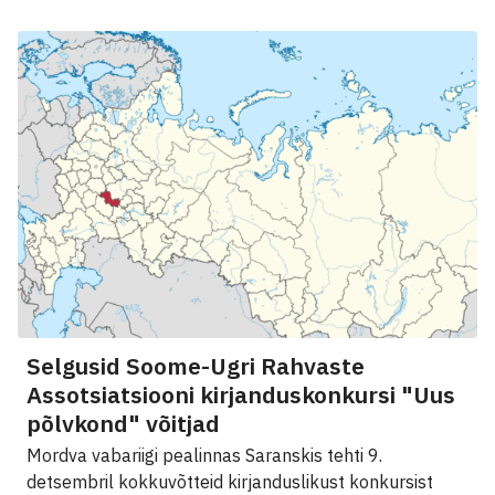
Selgusid Soome-Ugri Rahvaste
Assotsiatsiooni kirjanduskonkursi "Uus
põlvkond" võitjad
Mordva vabariigi pealinnas Saranskis tehti 9.
detsembril kokkuvõtteid kirjanduslikust konkursist