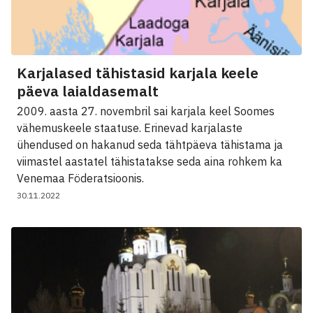
Karjalased tähistasid karjala keele
päeva laialdasemalt
2009. aasta 27. novembril sai karjala keel Soomes
vähemuskeele staatuse. Erinevad karjalaste
ühendused on hakanud seda tähtpäeva tähistama ja
viimastel aastatel tähistatakse seda aina rohkem ka
Venemaa Föderatsioonis.
30.11.2022