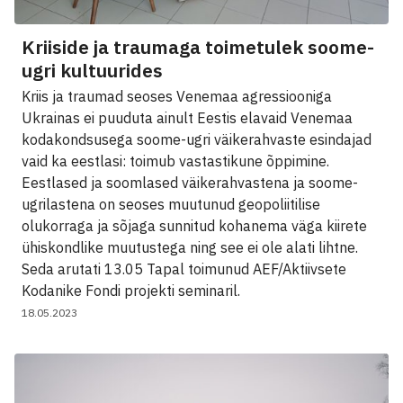
Kriiside ja traumaga toimetulek soome-
ugri kultuurides
Kriis ja traumad seoses Venemaa agressiooniga
Ukrainas ei puuduta ainult Eestis elavaid Venemaa
kodakondsusega soome-ugri väikerahvaste esindajad
vaid ka eestlasi: toimub vastastikune õppimine.
Eestlased ja soomlased väikerahvastena ja soome-
ugrilastena on seoses muutunud geopoliitilise
olukorraga ja sõjaga sunnitud kohanema väga kiirete
ühiskondlike muutustega ning see ei ole alati lihtne.
Seda arutati 13.05 Tapal toimunud AEF/Aktiivsete
Kodanike Fondi projekti seminaril.
18.05.2023