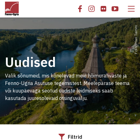
Foto: Mari Tamm
Uudised
Valik sõnumeid, mis kõnelevad meie hõimurahvaste ja
Fenno-Ugria Asutuse tegemistest. Meelepärase teema
või kuupäevaga seotud uudiste leidmiseks saab
kasutada juuresolevaid otsinguvälju.
Filtrid