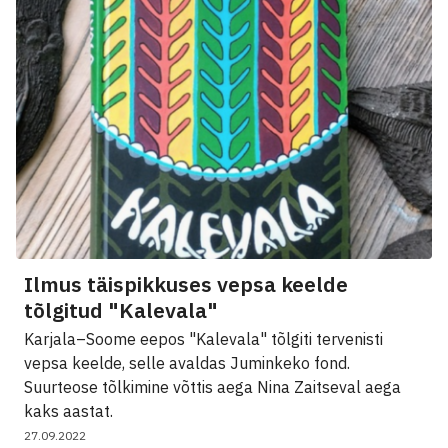
Ilmus täispikkuses vepsa keelde
tõlgitud "Kalevala"
Karjala–Soome eepos "Kalevala" tõlgiti tervenisti
vepsa keelde, selle avaldas Juminkeko fond.
Suurteose tõlkimine võttis aega Nina Zaitseval aega
kaks aastat.
27.09.2022