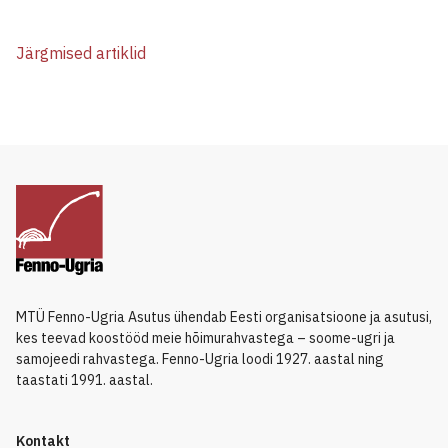
Järgmised artiklid
MTÜ Fenno-Ugria Asutus ühendab Eesti organisatsioone ja asutusi,
kes teevad koostööd meie hõimurahvastega – soome-ugri ja
samojeedi rahvastega. Fenno-Ugria loodi 1927. aastal ning
taastati 1991. aastal.
Kontakt