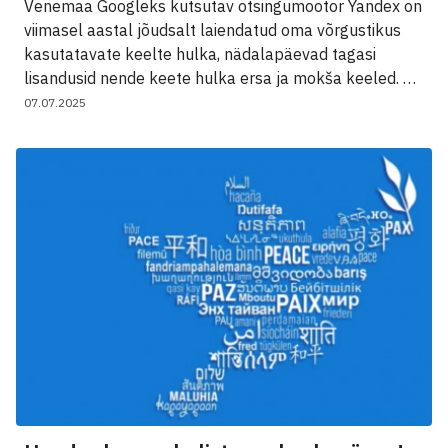
Venemaa Googleks kutsutav otsingumootor Yandex on
viimasel aastal jõudsalt laiendatud oma võrgustikus
kasutatavate keelte hulka, nädalapäevad tagasi
lisandusid nende keete hulka ersa ja mokša keeled. …
07.07.2025