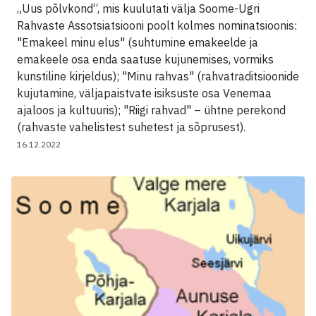
„Uus põlvkond“, mis kuulutati välja Soome-Ugri
Rahvaste Assotsiatsiooni poolt kolmes nominatsioonis:
"Emakeel minu elus" (suhtumine emakeelde ja
emakeele osa enda saatuse kujunemises, vormiks
kunstiline kirjeldus); "Minu rahvas" (rahvatraditsioonide
kujutamine, väljapaistvate isiksuste osa Venemaa
ajaloos ja kultuuris); "Riigi rahvad" – ühtne perekond
(rahvaste vahelistest suhetest ja sõprusest).
16.12.2022