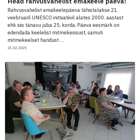
Head rahvusvahelist emakeele päeva!
Rahvusvahelist emakeelepäeva tähistatakse 21.
veebruaril UNESCO initsiatiivil alates 2000. aastast
ehk siis tänavu juba 25. korda. Päeva eesmärk on
edendada keelelist mitmekesisust, samuti
mitmekeelset haridust …
21.02.2025