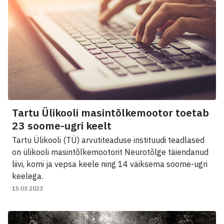
Tartu Ülikooli masintõlkemootor toetab
23 soome-ugri keelt
Tartu Ülikooli (TÜ) arvutiteaduse instituudi teadlased
on ülikooli masintõlkemootorit Neurotõlge täiendanud
liivi, komi ja vepsa keele ning 14 väiksema soome-ugri
keelega.
15.03.2023