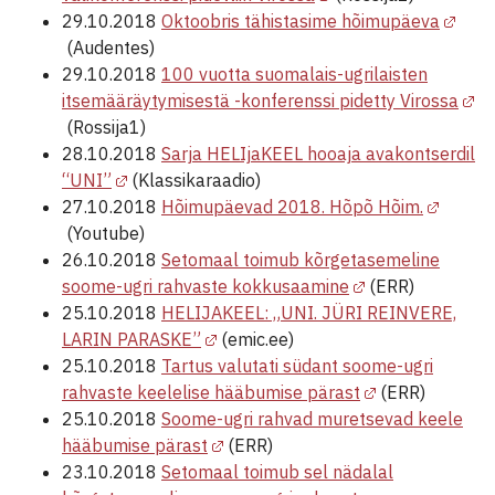
29.10.2018
Oktoobris tähistasime hõimupäeva
(Audentes)
29.10.2018
100 vuotta suomalais-ugrilaisten
itsemääräytymisestä -konferenssi pidetty Virossa
(Rossija1)
28.10.2018
Sarja HELIjaKEEL hooaja avakontserdil
“UNI”
(Klassikaraadio)
27.10.2018
Hõimupäevad 2018. Hõpõ Hõim.
(Youtube)
26.10.2018
Setomaal toimub kõrgetasemeline
soome-ugri rahvaste kokkusaamine
(ERR)
25.10.2018
HELIJAKEEL: „UNI. JÜRI REINVERE,
LARIN PARASKE”
(emic.ee)
25.10.2018
Tartus valutati südant soome-ugri
rahvaste keelelise hääbumise pärast
(ERR)
25.10.2018
Soome-ugri rahvad muretsevad keele
hääbumise pärast
(ERR)
23.10.2018
Setomaal toimub sel nädalal