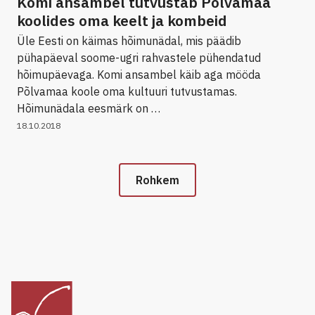
Komi ansambel tutvustab Põlvamaa
koolides oma keelt ja kombeid
Üle Eesti on käimas hõimunädal, mis päädib
pühapäeval soome-ugri rahvastele pühendatud
hõimupäevaga. Komi ansambel käib aga mööda
Põlvamaa koole oma kultuuri tutvustamas.
Hõimunädala eesmärk on …
18.10.2018
Rohkem