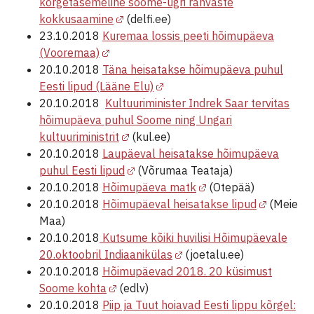
kõrgetasemeline soome-ugri rahvaste
kokkusaamine
(delfi.ee)
23.10.2018
Kuremaa lossis peeti hõimupäeva
(Vooremaa)
20.10.2018
Täna heisatakse hõimupäeva puhul
Eesti lipud (Lääne Elu)
20.10.2018
Kultuuriminister Indrek Saar tervitas
hõimupäeva puhul Soome ning Ungari
kultuuriministrit
(kul.ee)
20.10.2018
Laupäeval heisatakse hõimupäeva
puhul Eesti lipud
(Võrumaa Teataja)
20.10.2018
Hõimupäeva matk
(Otepää)
20.10.2018
Hõimupäeval heisatakse lipud
(Meie
Maa)
20.10.2018
Kutsume kõiki huvilisi Hõimupäevale
20.oktoobril Indiaanikülas
(joetalu.ee)
20.10.2018
Hõimupäevad 2018. 20 küsimust
Soome kohta
(edlv)
20.10.2018
Piip ja Tuut hoiavad Eesti lippu kõrgel: