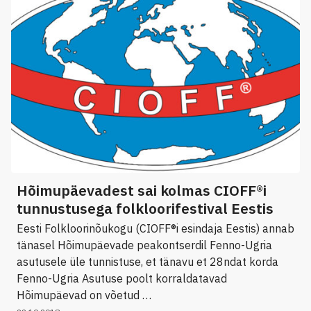
Hõimupäevadest sai kolmas CIOFF®i
tunnustusega folkloorifestival Eestis
Eesti Folkloorinõukogu (CIOFF®i esindaja Eestis) annab
tänasel Hõimupäevade peakontserdil Fenno-Ugria
asutusele üle tunnistuse, et tänavu et 28ndat korda
Fenno-Ugria Asutuse poolt korraldatavad
Hõimupäevad on võetud …