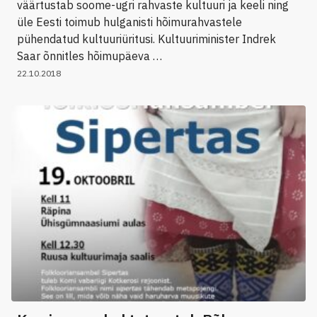
väärtustab soome-ugri rahvaste kultuuri ja keeli ning
üle Eesti toimub hulganisti hõimurahvastele
pühendatud kultuuriüritusi. Kultuuriminister Indrek
Saar õnnitles hõimupäeva …
22.10.2018