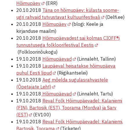
Hõimupäev
(ERR)
20.10.2018
Täna on hõimupäev: külasta soome-
ugri rahvaid tutvustavat kultuurifestivali
(Delfi.ee)
20.10.2018
Hõimupäev
(blogi: Keele ja
kirjanduse maailm)
20.10.2018
Hõimupäevadest sai kolmas CIOFF®i
tunnustusega folkloorifestival Eestis
(Folkloorinõukogu)
19.10.2018
Hõimupäevad
(Linnaleht, Tallinn)
19.10.2018
Laupäeval heisatakse hõimupäeva
puhul Eesti lipud
(Riigikantselei)
19.10.2018
Aeg mõelda sugulasrahvastele
(Õpetajate Leht)
19.10.2018
Hõimupäevad
(Linnaleht, Tartu)
19.10.2018
Reval Folk Hõimupäevadel: Kalaniemi
(FIN), Bartosik (EST), Toorama (Mordva) ja Sarv
(EST)
(EV100)
19.10.2018
Reval Folk Hõimupäevadel: Kalaniemi,
Bartosik, Toorama
(Ticketer)