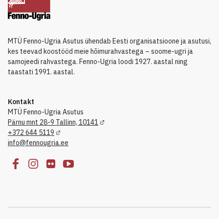
MTÜ Fenno-Ugria Asutus ühendab Eesti organisatsioone ja asutusi,
kes teevad koostööd meie hõimurahvastega – soome-ugri ja
samojeedi rahvastega. Fenno-Ugria loodi 1927. aastal ning
taastati 1991. aastal.
Kontakt
MTÜ Fenno-Ugria Asutus
Pärnu mnt 28-9 Tallinn, 10141
+372 644 5119
info@fennougria.ee