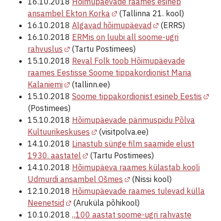
16.10.2018
Hõimupäevade raames esineb
ansambel Ekton Korka
(Tallinna 21. kool)
16.10.2018
Algavad hõimupäevad
(ERRS)
16.10.2018
ERMis on luubi all soome-ugri
rahvuslus
(Tartu Postimees)
15.10.2018
Reval Folk toob Hõimupäevade
raames Eestisse Soome tippakordionist Maria
Kalaniemi
(tallinn.ee)
15.10.2018
Soome tippakordionist esineb Eestis
(Postimees)
15.10.2018
Hõimupäevade pärimuspidu Põlva
Kultuurikeskuses
(visitpolva.ee)
14.10.2018
Linastub sünge film saamide elust
1930. aastatel
(Tartu Postimees)
14.10.2018
Hõimupäeva raames külastab kooli
Udmurdi ansambel Ošmes
(Nissi kool)
12.10.2018
Hõimupäevade raames tulevad külla
Neenetsid
(Aruküla põhikool)
10.10.2018
„100 aastat soome-ugri rahvaste