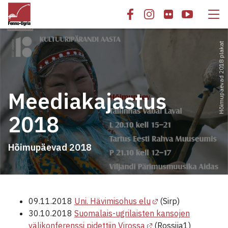
Hõimupäevad 2018 plakat
Meediakajastus
2018
Hõimupäevad 2018
09.11.2018
Uni. Hävimisohus elu
(Sirp)
30.10.2018
Suomalais-ugrilaisten kansojen
välikonferenssi pidettiin Virossa
(Rossija1)