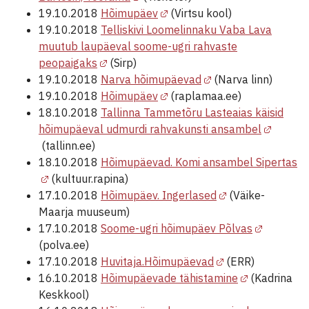
19.10.2018
Hõimupäev
(Virtsu kool)
19.10.2018
Telliskivi Loomelinnaku Vaba Lava
muutub laupäeval soome-ugri rahvaste
peopaigaks
(Sirp)
19.10.2018
Narva hõimupäevad
(Narva linn)
19.10.2018
Hõimupäev
(raplamaa.ee)
18.10.2018
Tallinna Tammetõru Lasteaias käisid
hõimupäeval udmurdi rahvakunsti ansambel
(tallinn.ee)
18.10.2018
Hõimupäevad. Komi ansambel Sipertas
(kultuur.rapina)
17.10.2018
Hõimupäev. Ingerlased
(Väike-
Maarja muuseum)
17.10.2018
Soome-ugri hõimupäev Põlvas
(polva.ee)
17.10.2018
Huvitaja.Hõimupäevad
(ERR)
16.10.2018
Hõimupäevade tähistamine
(Kadrina
Keskkool)