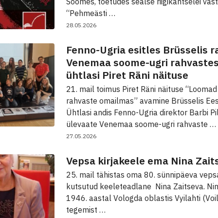
Soomes, toetudes sealse riigikantselei vast
“Pehmeästi …
28.05.2026
Fenno-Ugria esitles Brüsselis r
Venemaa soome-ugri rahvastes
ühtlasi Piret Räni näituse
21. mail toimus Piret Räni näituse “Looma
rahvaste omailmas” avamine Brüsselis Ees
Ühtlasi andis Fenno-Ugria direktor Barbi P
ülevaate Venemaa soome-ugri rahvaste …
27.05.2026
Vepsa kirjakeele ema Nina Zait
25. mail tähistas oma 80. sünnipäeva veps
kutsutud keeleteadlane Nina Zaitseva. Nin
1946. aastal Vologda oblastis Vyilahti (Voi
tegemist …