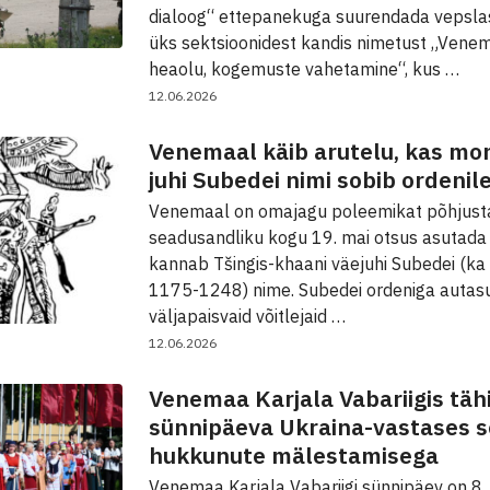
dialoog“ ettepanekuga suurendada vepslas
üks sektsioonidest kandis nimetust „Vene
heaolu, kogemuste vahetamine“, kus …
12.06.2026
Venemaal käib arutelu, kas mo
juhi Subedei nimi sobib ordenil
Venemaal on omajagu poleemikat põhjust
seadusandliku kogu 19. mai otsus asutada 
kannab Tšingis-khaani väejuhi Subedei (ka
1175-1248) nime. Subedei ordeniga autas
väljapaisvaid võitlejaid …
12.06.2026
Venemaa Karjala Vabariigis täh
sünnipäeva Ukraina-vastases s
hukkunute mälestamisega
Venemaa Karjala Vabariigi sünnipäev on 8. j