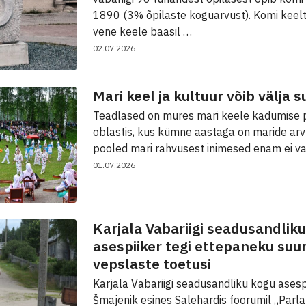
1890 (3% õpilaste koguarvust). Komi keelt r
vene keele baasil …
02.07.2026
Mari keel ja kultuur võib välja s
Teadlased on mures mari keele kadumise p
oblastis, kus kümne aastaga on maride ar
pooled mari rahvusest inimesed enam ei v
01.07.2026
Karjala Vabariigi seadusandlik
asespiiker tegi ettepaneku su
vepslaste toetusi
Karjala Vabariigi seadusandliku kogu asesp
Šmajenik esines Salehardis foorumil „Parl