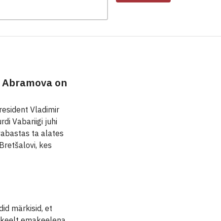
ga Abramova on
resident Vladimir
di Vabariigi juhi
abastas ta alates
Bretšalovi, kes
id märkisid, et
i keelt emakeelena