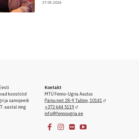
27.05.2026
Eesti
Kontakt
eevad koostööd
MTÜ Fenno-Ugria Asutus
i ja samojeedi
Pärnu mnt 28-9 Tallinn, 10141
7. aastal ning
+372 644 5119
info@fennougria.ee