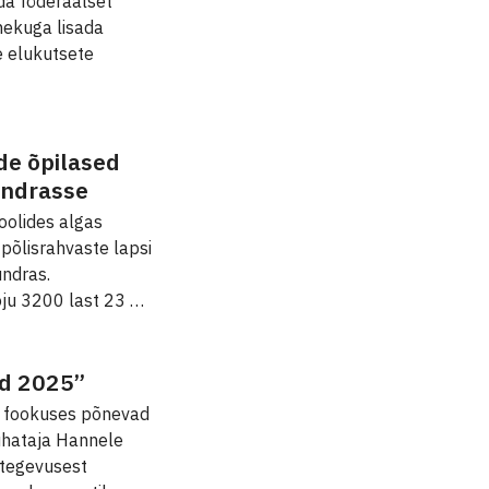
da föderaalset
nekuga lisada
e elukutsete
de õpilased
tundrasse
oolides algas
põlisrahvaste lapsi
undras.
oju 3200 last 23 …
d 2025”
 fookuses põnevad
juhataja Hannele
tegevusest