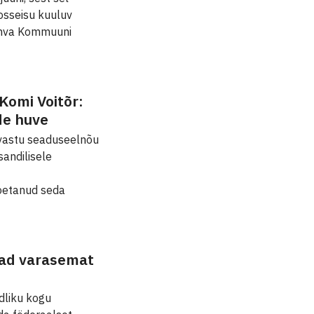
osseisu kuuluv
ahva Kommuuni
Komi Voitõr:
de huve
s vastu seaduseelnõu
andilisele
toetanud seda
vad varasemat
dliku kogu