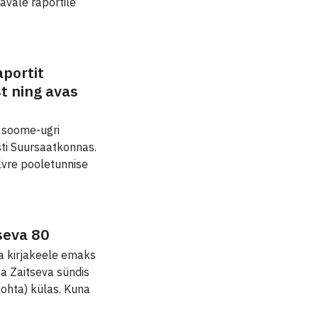
avale raportile
aportit
t ning avas
d soome-ugri
ti Suursaatkonnas.
ilvre pooletunnise
seva 80
a kirjakeele emaks
a Zaitseva sündis
lohta) külas. Kuna