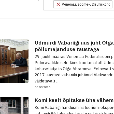
Venemaa soome-ugri ühiskond
Udmurdi Vabariigi uus juht Ol
põllumajanduse taustaga
29. juulil määras Venemaa Föderatsiooni p
Putin avalikkusele täiesti ootamatult Udmur
kohusetäitjaks Olga Abramova. Eelnevalt v
2017. aastast vabariiki juhtinud Aleksandr 
väidetavalt …
06.08.2026
Komi keelt õpitakse üha vähem
Komi Vabariigi haridusministeeriumi eksperd
vabariigi 96 tuhandest õpilasest õpib kom