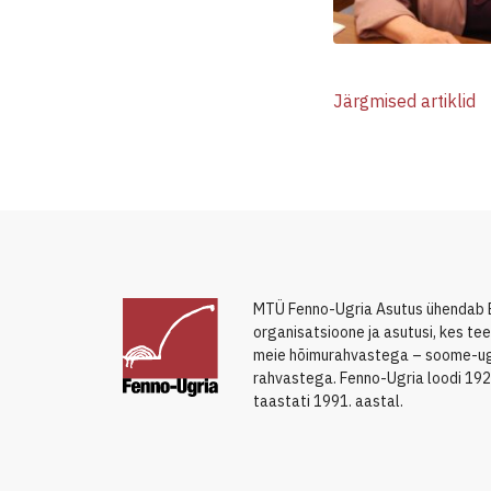
Järgmised artiklid
MTÜ Fenno-Ugria Asutus ühendab 
organisatsioone ja asutusi, kes t
meie hõimurahvastega – soome-ugr
rahvastega. Fenno-Ugria loodi 192
taastati 1991. aastal.