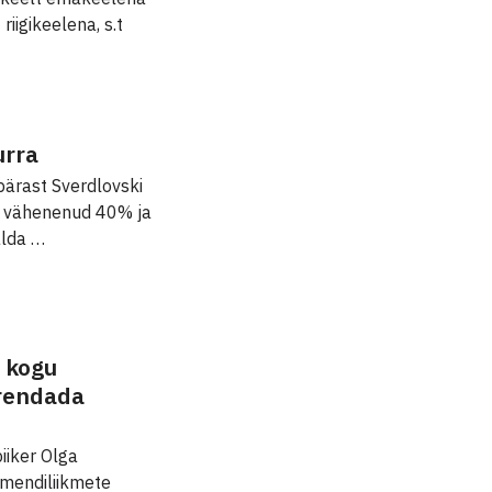
iigikeelena, s.t
urra
ärast Sverdlovski
v vähenenud 40% ja
alda …
u kogu
urendada
iiker Olga
amendiliikmete