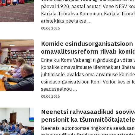
päeval 1920. aastal asutati Vene NFSV ko
Karjala Töörahva Kommuun. Karjala Töör
arhitektiks peetakse …
08.06.2026
Komide esindusorganisatsioon 
omavalitsusreform riivab komi
Enne kui Komi Vabariigi riiginõukogu võtti
kohalike omavalitsuste üleminekust ühetas
juhtimisele, avaldas oma arvamuse komide
esindusorganisatsioon Komi Voitõr, kes ei 
seaduseelnõu …
08.06.2026
Neenetsi rahvasaadikud soovi
pensionit ka tšummitöötajatele
Neenetsi autonoomse ringkonna seadusan