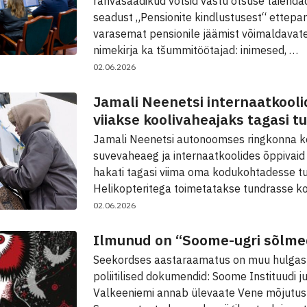
rahvasaadikud võtsid vastu otsuse täienda
seadust „Pensionite kindlustusest“ ettepa
varasemat pensionile jäämist võimaldavat
nimekirja ka tšummitöötajad: inimesed, …
02.06.2026
Jamali Neenetsi internaatkooli
viiakse koolivaheajaks tagasi 
Jamali Neenetsi autonoomses ringkonna k
suvevaheaeg ja internaatkoolides õppivaid 
hakati tagasi viima oma kodukohtadesse t
Helikopteritega toimetatakse tundrasse k
02.06.2026
Ilmunud on “Soome-ugri sõlme
Seekordses aastaraamatus on muu hulgas
poliitilised dokumendid: Soome Instituudi 
Valkeeniemi annab ülevaate Vene mõjutus