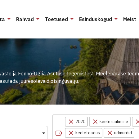
ta
Rahvad
Toetused
Esinduskogud
Meist
vaste ja Fenno-Ugria Asutuse tegemistest. Meelepärase teem
sutada juuresolevaid otsinguvälju.
2020
keele säilimine
keeleteadus
udmurdid