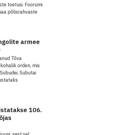
te toetusi. Foorumi
maa põlisrahvaste
ngolite armee
e
anud Tõva
kohalik orden, mis
 Subudei, Subutai
ustataks
istatakse 106.
õjas
uuni, sest sel