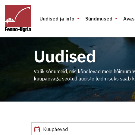
Uudised ja info
Sündmused
Avas
Uudised
Valik sõnumeid, mis kõnelevad meie hõimurah
kuupäevaga seotud uudiste leidmiseks saab ka