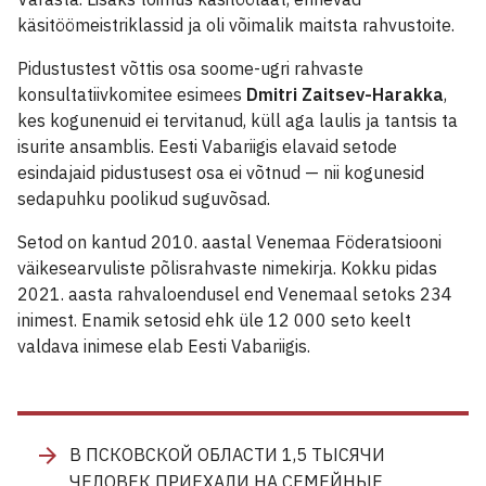
käsitöömeistriklassid ja oli võimalik maitsta rahvustoite.
Pidustustest võttis osa soome-ugri rahvaste
konsultatiivkomitee esimees
Dmitri Zaitsev-Harakka
,
kes kogunenuid ei tervitanud, küll aga laulis ja tantsis ta
isurite ansamblis. Eesti Vabariigis elavaid setode
esindajaid pidustusest osa ei võtnud — nii kogunesid
sedapuhku poolikud suguvõsad.
Setod on kantud 2010. aastal Venemaa Föderatsiooni
väikesearvuliste põlisrahvaste nimekirja. Kokku pidas
2021. aasta rahvaloendusel end Venemaal setoks 234
inimest. Enamik setosid ehk üle 12 000 seto keelt
valdava inimese elab Eesti Vabariigis.
В ПСКОВСКОЙ ОБЛАСТИ 1,5 ТЫСЯЧИ
ЧЕЛОВЕК ПРИЕХАЛИ НА СЕМЕЙНЫЕ