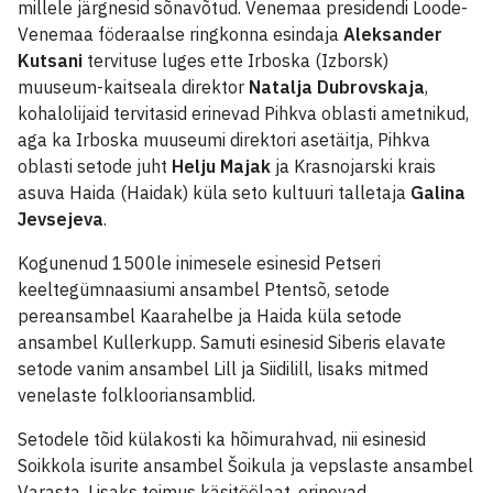
millele järgnesid sõnavõtud. Venemaa presidendi Loode-
Venemaa föderaalse ringkonna esindaja
Aleksander
Kutsani
tervituse luges ette Irboska (Izborsk)
muuseum-kaitseala direktor
Natalja Dubrovskaja
,
kohalolijaid tervitasid erinevad Pihkva oblasti ametnikud,
aga ka Irboska muuseumi direktori asetäitja, Pihkva
oblasti setode juht
Helju Majak
ja Krasnojarski krais
asuva Haida (Haidak) küla seto kultuuri talletaja
Galina
Jevsejeva
.
Kogunenud 1500le inimesele esinesid Petseri
keeltegümnaasiumi ansambel Ptentsõ, setode
pereansambel Kaarahelbe ja Haida küla setode
ansambel Kullerkupp. Samuti esinesid Siberis elavate
setode vanim ansambel Lill ja Siidilill, lisaks mitmed
venelaste folklooriansamblid.
Setodele tõid külakosti ka hõimurahvad, nii esinesid
Soikkola isurite ansambel Šoikula ja vepslaste ansambel
Varasta. Lisaks toimus käsitöölaat, erinevad