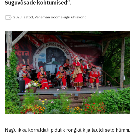
Suguvõsade kohtumised“.
2023
,
setod
,
Venemaa soome-ugri ühiskond
Nagu ikka korraldati pidulik rongkäik ja lauldi seto hümni,