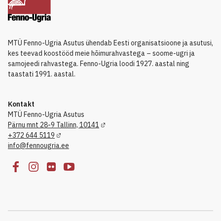
MTÜ Fenno-Ugria Asutus ühendab Eesti organisatsioone ja asutusi,
kes teevad koostööd meie hõimurahvastega – soome-ugri ja
samojeedi rahvastega. Fenno-Ugria loodi 1927. aastal ning
taastati 1991. aastal.
Kontakt
MTÜ Fenno-Ugria Asutus
Pärnu mnt 28-9 Tallinn, 10141
+372 644 5119
info@fennougria.ee