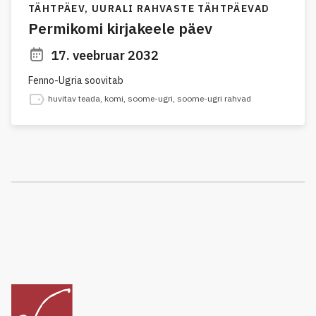
TÄHTPÄEV,
UURALI RAHVASTE TÄHTPÄEVAD
Permikomi kirjakeele päev
17. veebruar 2032
Fenno-Ugria soovitab
huvitav teada
,
komi
,
soome-ugri
,
soome-ugri rahvad