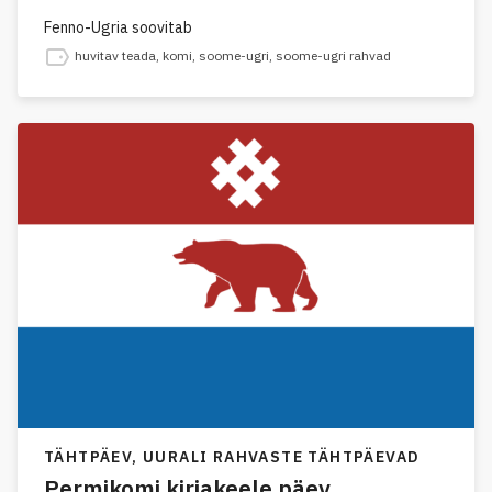
Fenno-Ugria soovitab
huvitav teada
,
komi
,
soome-ugri
,
soome-ugri rahvad
TÄHTPÄEV,
UURALI RAHVASTE TÄHTPÄEVAD
Permikomi kirjakeele päev