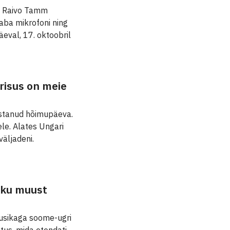
s Raivo Tamm
aba mikrofoni ning
äeval, 17. oktoobril
erisus on meie
istanud hõimupäeva.
le. Alates Ungari
väljadeni.
ikku muust
uusikaga soome-ugri
tus, mida etendati