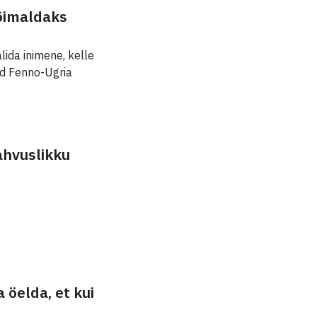
õimaldaks
lida inimene, kelle
ud Fenno-Ugria
ahvuslikku
 öelda, et kui