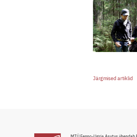
Järgmised artiklid
MTÜ Fenno-Ugria Asutus ühendab 