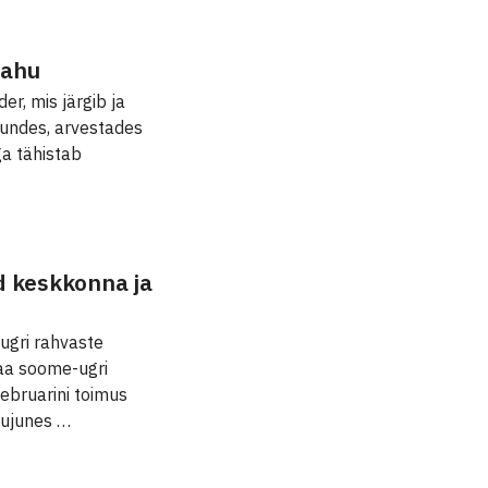
rahu
r, mis järgib ja
tundes, arvestades
ga tähistab
d keskkonna ja
ugri rahvaste
aa soome-ugri
ebruarini toimus
kujunes …