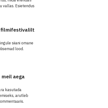
u vallas. Esietendus
filmifestivalilt
ingule siiani omane
ulisemad lood.
n meil aega
ära kasutada
emiseks, arutleb
akommentaaris.