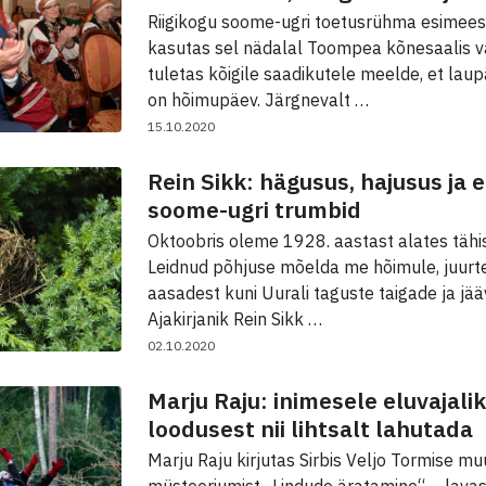
Riigikogu soome-ugri toetusrühma esimee
kasutas sel nädalal Toompea kõnesaalis v
tuletas kõigile saadikutele meelde, et laup
on hõimupäev. Järgnevalt …
15.10.2020
Rein Sikk: hägusus, hajusus ja 
soome-ugri trumbid
Oktoobris oleme 1928. aastast alates täh
Leidnud põhjuse mõelda me hõimule, juurte
aasadest kuni Uurali taguste taigade ja jää
Ajakirjanik Rein Sikk …
02.10.2020
Marju Raju: inimesele eluvajal
loodusest nii lihtsalt lahutada
Marju Raju kirjutas Sirbis Veljo Tormise m
müsteeriumist „Lindude äratamine“ – lavas