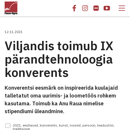
12.11.2021
Viljandis toimub IX
pärandtehnoloogia
konverents
Konverentsi eesmärk on inspireerida kuulajaid
talletatut oma uurimis- ja loometöös rohkem
kasutama. Toimub ka Anu Raua nimelise
stipendiumi üleandmine.
2021
,
eestlased
,
konverents
,
kunst
,
noored
,
persoon
,
teadustöö
,
traditsioon