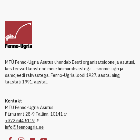
MTÜ Fenno-Ugria Asutus ühendab Eesti organisatsioone ja asutusi,
kes teevad koostööd meie hõimurahvastega – soome-ugri ja
samojeedi rahvastega. Fenno-Ugria loodi 1927. aastal ning
taastati 1991. aastal.
Kontakt
MTÜ Fenno-Ugria Asutus
Pärnu mnt 28-9 Tallinn, 10141
+372 644 5119
info@fennougria.ee