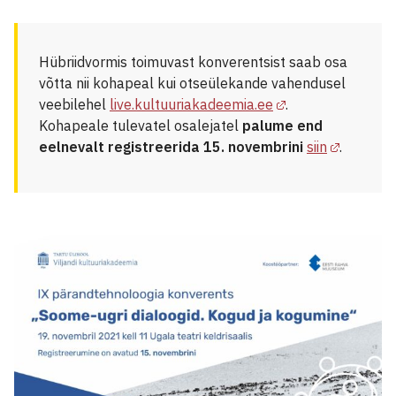
Hübriidvormis toimuvast konverentsist saab osa
võtta nii kohapeal kui otseülekande vahendusel
veebilehel
live.kultuuriakadeemia.ee
.
Kohapeale tulevatel osalejatel
palume end
eelnevalt registreerida 15. novembrini
siin
.