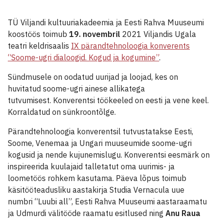
TÜ Viljandi kultuuriakadeemia ja Eesti Rahva Muuseumi
koostöös toimub
19. novembril
2021 Viljandis Ugala
teatri keldrisaalis
IX pärandtehnoloogia konverents
“Soome-ugri dialoogid. Kogud ja kogumine”
.
Sündmusele on oodatud uurijad ja loojad, kes on
huvitatud soome-ugri ainese allikatega
tutvumisest. Konverentsi töökeeled on eesti ja vene keel.
Korraldatud on sünkroontõlge.
Pärandtehnoloogia konverentsil tutvustatakse Eesti,
Soome, Venemaa ja Ungari muuseumide soome-ugri
kogusid ja nende kujunemislugu. Konverentsi eesmärk on
inspireerida kuulajaid talletatut oma uurimis- ja
loometöös rohkem kasutama. Päeva lõpus toimub
käsitööteadusliku aastakirja Studia Vernacula uue
numbri “Luubi all”, Eesti Rahva Muuseumi aastaraamatu
ja Udmurdi välitööde raamatu esitlused ning
Anu Raua