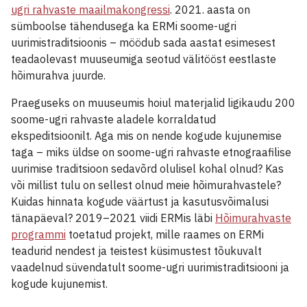
ugri rahvaste maailmakongressi
. 2021. aasta on
sümboolse tähendusega ka ERMi soome-ugri
uurimistraditsioonis – möödub sada aastat esimesest
teadaolevast muuseumiga seotud välitööst eestlaste
hõimurahva juurde.
Praeguseks on muuseumis hoiul materjalid ligikaudu 200
soome-ugri rahvaste aladele korraldatud
ekspeditsioonilt. Aga mis on nende kogude kujunemise
taga – miks üldse on soome-ugri rahvaste etnograafilise
uurimise traditsioon sedavõrd olulisel kohal olnud? Kas
või millist tulu on sellest olnud meie hõimurahvastele?
Kuidas hinnata kogude väärtust ja kasutusvõimalusi
tänapäeval? 2019–2021 viidi ERMis läbi
Hõimurahvaste
programmi
toetatud projekt, mille raames on ERMi
teadurid nendest ja teistest küsimustest tõukuvalt
vaadelnud süvendatult soome-ugri uurimistraditsiooni ja
kogude kujunemist.