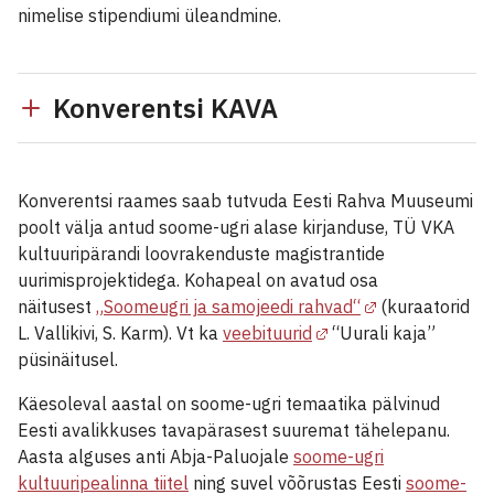
nimelise stipendiumi üleandmine.
Konverentsi KAVA
Konverentsi raames saab tutvuda Eesti Rahva Muuseumi
poolt välja antud soome-ugri alase kirjanduse, TÜ VKA
kultuuripärandi loovrakenduste magistrantide
uurimisprojektidega. Kohapeal on avatud osa
näitusest
„Soomeugri ja samojeedi rahvad“
(kuraatorid
L. Vallikivi, S. Karm). Vt ka
veebituurid
“Uurali kaja”
püsinäitusel.
Käesoleval aastal on soome-ugri temaatika pälvinud
Eesti avalikkuses tavapärasest suuremat tähelepanu.
Aasta alguses anti Abja-Paluojale
soome-ugri
kultuuripealinna tiitel
ning suvel võõrustas Eesti
soome-