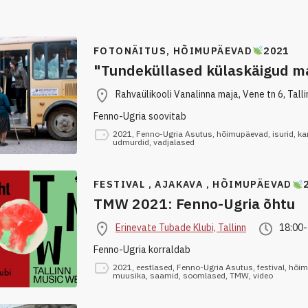
FOTONÄITUS,
HÕIMUPÄEVAD
2021
"Tundeküllased külaskäigud m
Rahvaülikooli Vanalinna maja, Vene tn 6, Talli
Fenno-Ugria soovitab
2021
,
Fenno-Ugria Asutus
,
hõimupäevad
,
isurid
,
ka
udmurdid
,
vadjalased
FESTIVAL , AJAKAVA ,
HÕIMUPÄEVAD
TMW 2021: Fenno-Ugria õhtu
Erinevate Tubade Klubi, Tallinn
18:00-
Fenno-Ugria korraldab
2021
,
eestlased
,
Fenno-Ugria Asutus
,
festival
,
hõim
muusika
,
saamid
,
soomlased
,
TMW
,
video