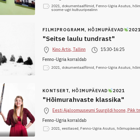
2021
,
dokumentaalfilmid
,
Fenno-Ugria Asutus
,
hõi
soome-ugri kultuuripealinn
FILMIPROGRAMM,
HÕIMUPÄEVAD
202
"Seitse laulu tundrast"
Kino Artis, Tallinn
15:30-16:25
Fenno-Ugria korraldab
2021
,
dokumentaalfilmid
,
Fenno-Ugria Asutus
,
hõi
KONTSERT,
HÕIMUPÄEVAD
2021
"Hõimurahvaste klassika"
Eesti Ajaloomuuseumi Suurgildi hoone, Pikk tn
Fenno-Ugria korraldab
2021
,
eestlased
,
Fenno-Ugria Asutus
,
hõimupäeva