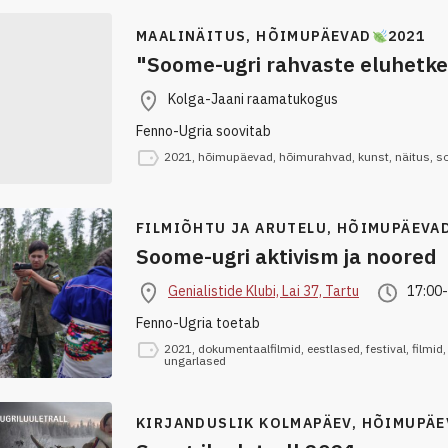
MAALINÄITUS,
HÕIMUPÄEVAD
2021
"Soome-ugri rahvaste eluhetk
Kolga-Jaani raamatukogus
Fenno-Ugria soovitab
2021
,
hõimupäevad
,
hõimurahvad
,
kunst
,
näitus
,
s
FILMIÕHTU JA ARUTELU,
HÕIMUPÄEVA
Soome-ugri aktivism ja noored
Genialistide Klubi, Lai 37, Tartu
17:00
Fenno-Ugria toetab
2021
,
dokumentaalfilmid
,
eestlased
,
festival
,
filmid
ungarlased
KIRJANDUSLIK KOLMAPÄEV,
HÕIMUPÄE