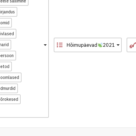
keele säilimine
kirjandus
komid
liivlased
marid
Hõimupäevad
2021
persoon
setod
soomlased
udmurdid
võrokesed