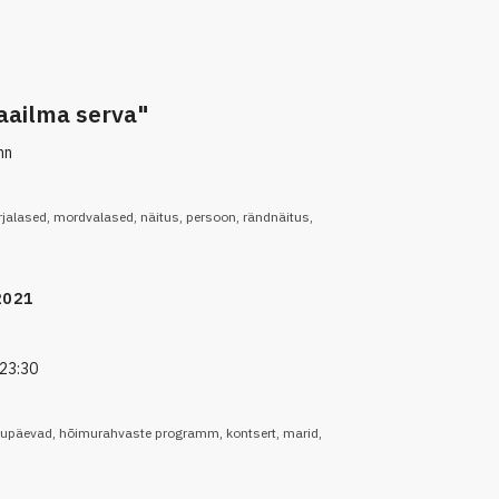
aailma serva"
nn
rjalased
,
mordvalased
,
näitus
,
persoon
,
rändnäitus
,
2021
23:30
upäevad
,
hõimurahvaste programm
,
kontsert
,
marid
,