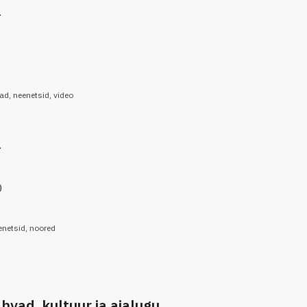
1
ad
,
neenetsid
,
video
1
0
enetsid
,
noored
vad, kultuur ja ajalugu