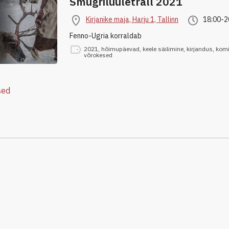
Smugriluuletrall 2021
Kirjanike maja, Harju 1, Tallinn
18:00-2
Fenno-Ugria korraldab
2021
,
hõimupäevad
,
keele säilimine
,
kirjandus
,
kom
võrokesed
sed