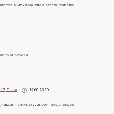
murahvad
,
huvitav teada
,
mulgid
,
persoon
,
rändnäitus
,
1
mupäevad
,
neenetsid
 17, Tallinn
19:00-20:30
d
,
kontsert
,
muusika
,
persoon
,
soomlased
,
ungarlased