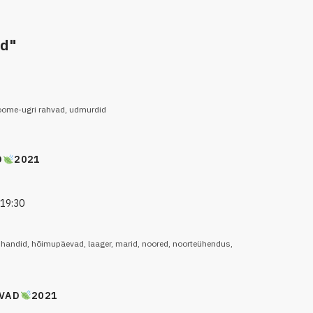
ed"
oome-ugri rahvad
,
udmurdid
D
2021
-19:30
,
handid
,
hõimupäevad
,
laager
,
marid
,
noored
,
noorteühendus
,
VAD
2021