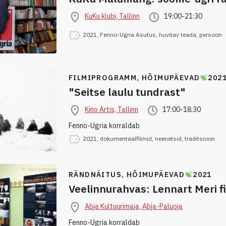
KuKu klubi, Tallinn
19:00-21:30
2021
,
Fenno-Ugria Asutus
,
huvitav teada
,
persoon
FILMIPROGRAMM,
HÕIMUPÄEVAD
202
"Seitse laulu tundrast"
Kino Artis, Tallinn
17:00-18:30
Fenno-Ugria korraldab
2021
,
dokumentaalfilmid
,
neenetsid
,
traditsioon
RÄNDNÄITUS,
HÕIMUPÄEVAD
2021
Veelinnurahvas: Lennart Meri 
Abja Kultuurimaja, Abja-Paluoja
Fenno-Ugria korraldab