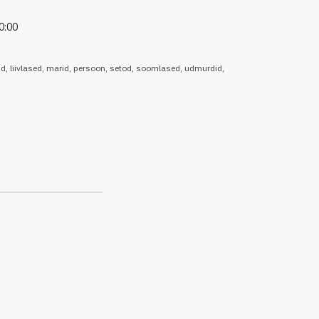
0:00
id
,
liivlased
,
marid
,
persoon
,
setod
,
soomlased
,
udmurdid
,