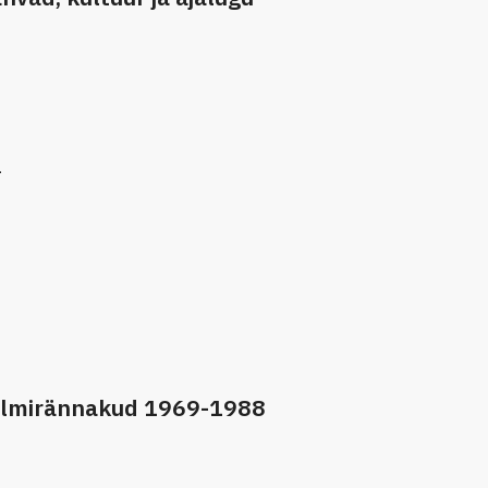
1
filmirännakud 1969-1988