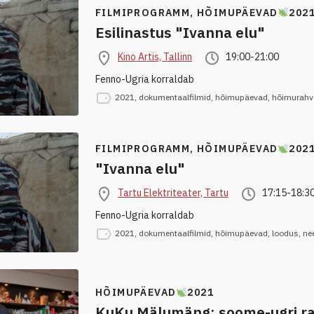
FILMIPROGRAMM,
HÕIMUPÄEVAD
202
Esilinastus "Ivanna elu"
Kino Artis, Tallinn
19:00-21:00
Fenno-Ugria korraldab
2021
,
dokumentaalfilmid
,
hõimupäevad
,
hõimurahv
FILMIPROGRAMM,
HÕIMUPÄEVAD
202
"Ivanna elu"
Tartu Elektriteater, Tartu
17:15-18:3
Fenno-Ugria korraldab
2021
,
dokumentaalfilmid
,
hõimupäevad
,
loodus
,
ne
HÕIMUPÄEVAD
2021
KuKu Mälumäng: soome-ugri rah