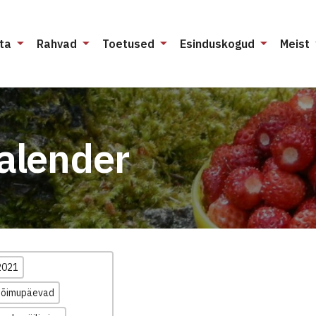
ta
Rahvad
Toetused
Esinduskogud
Meist
alender
2021
hõimupäevad