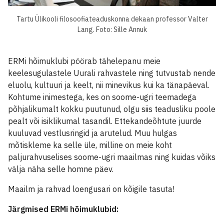
Tartu Ülikooli filosoofiateaduskonna dekaan professor Valter
Lang. Foto: Sille Annuk
ERMi hõimuklubi pöörab tähelepanu meie
keelesugulastele Uurali rahvastele ning tutvustab nende
eluolu, kultuuri ja keelt, nii minevikus kui ka tänapäeval.
Kohtume inimestega, kes on soome-ugri teemadega
põhjalikumalt kokku puutunud, olgu siis teadusliku poole
pealt või isiklikumal tasandil. Ettekandeõhtute juurde
kuuluvad vestlusringid ja arutelud. Muu hulgas
mõtiskleme ka selle üle, milline on meie koht
paljurahvuselises soome-ugri maailmas ning kuidas võiks
välja näha selle homne päev.
Maailm ja rahvad loengusari on kõigile tasuta!
Järgmised ERMi hõimuklubid: