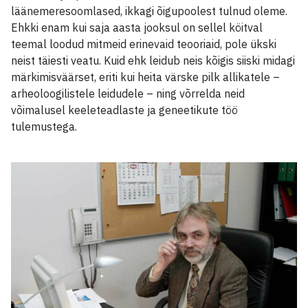
läänemeresoomlased, ikkagi õigupoolest tulnud oleme.
Ehkki enam kui saja aasta jooksul on sellel köitval
teemal loodud mitmeid erinevaid teooriaid, pole ükski
neist täiesti veatu. Kuid ehk leidub neis kõigis siiski midagi
märkimisväärset, eriti kui heita värske pilk allikatele –
arheoloogilistele leidudele – ning võrrelda neid
võimalusel keeleteadlaste ja geneetikute töö
tulemustega.