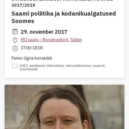
2017/2018
Saami poliitika ja kodanikualgatused
Soomes
29. november 2017
EKI saalis – Roosikrantsi 6, Tallinn
17:00-18:00
Fenno-Ugria korraldab
2017
,
eestlased
,
hõimuklubi
,
rahvusliikumine
,
saamid
,
soomlased