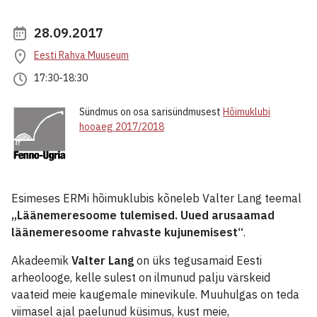
28.09.2017
Eesti Rahva Muuseum
17:30-18:30
Sündmus on osa sarisündmusest
Hõimuklubi
hooaeg 2017/2018
Esimeses ERMi hõimuklubis kõneleb Valter Lang teemal
„Läänemeresoome tulemised. Uued arusaamad
läänemeresoome rahvaste kujunemisest“
.
Akadeemik
Valter Lang
on üks tegusamaid Eesti
arheolooge, kelle sulest on ilmunud palju värskeid
vaateid meie kaugemale minevikule. Muuhulgas on teda
viimasel ajal paelunud küsimus, kust meie,