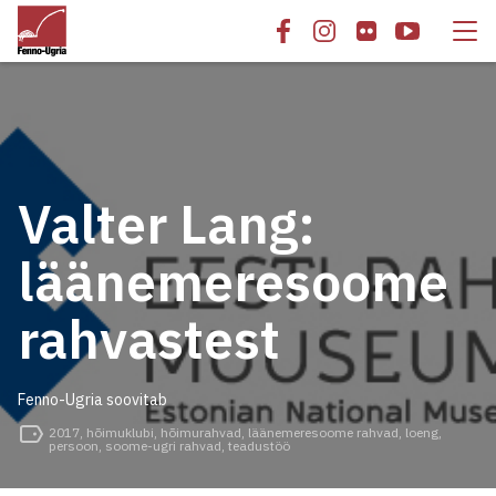
Valter Lang:
läänemeresoome
rahvastest
Fenno-Ugria soovitab
2017
,
hõimuklubi
,
hõimurahvad
,
läänemeresoome rahvad
,
loeng
,
persoon
,
soome-ugri rahvad
,
teadustöö