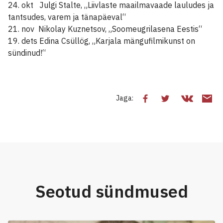
24. okt Julgi Stalte, „Liivlaste maailmavaade lauludes ja
tantsudes, varem ja tänapäeval“
21. nov Nikolay Kuznetsov, „Soomeugrilasena Eestis“
19. dets Edina Csüllög, „Karjala mängufilmikunst on
sündinud!“
Jaga:
Seotud sündmused