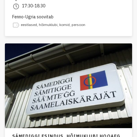
17:30-18:30
Fenno-Ugria soovitab
eestlased
,
hõimuklubi
,
komid
,
persoon
SÁMEDIGGI ESINDUS,
HÕIMUKLUBI HOOAEG