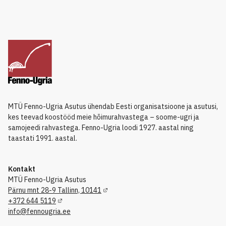
MTÜ Fenno-Ugria Asutus ühendab Eesti organisatsioone ja asutusi,
kes teevad koostööd meie hõimurahvastega – soome-ugri ja
samojeedi rahvastega. Fenno-Ugria loodi 1927. aastal ning
taastati 1991. aastal.
Kontakt
MTÜ Fenno-Ugria Asutus
Pärnu mnt 28-9 Tallinn, 10141
+372 644 5119
info@fennougria.ee