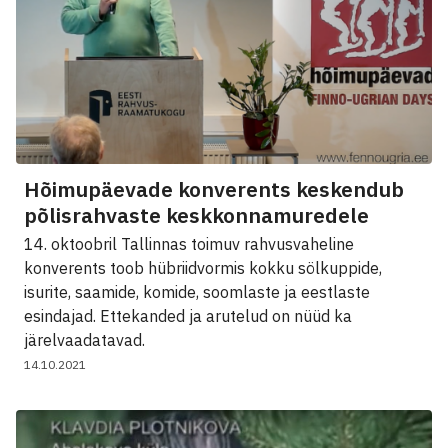
Hõimupäevade konverents keskendub
põlisrahvaste keskkonnamuredele
14. oktoobril Tallinnas toimuv rahvusvaheline
konverents toob hübriidvormis kokku sölkuppide,
isurite, saamide, komide, soomlaste ja eestlaste
esindajad. Ettekanded ja arutelud on nüüd ka
järelvaadatavad.
14.10.2021