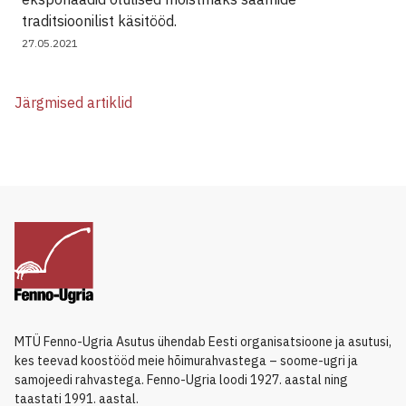
traditsioonilist käsitööd.
27.05.2021
Järgmised artiklid
MTÜ Fenno-Ugria Asutus ühendab Eesti organisatsioone ja asutusi,
kes teevad koostööd meie hõimurahvastega – soome-ugri ja
samojeedi rahvastega. Fenno-Ugria loodi 1927. aastal ning
taastati 1991. aastal.