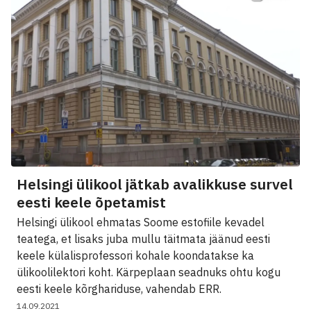
Helsingi ülikool jätkab avalikkuse survel
eesti keele õpetamist
Helsingi ülikool ehmatas Soome estofiile kevadel
teatega, et lisaks juba mullu täitmata jäänud eesti
keele külalisprofessori kohale koondatakse ka
ülikoolilektori koht. Kärpeplaan seadnuks ohtu kogu
eesti keele kõrghariduse, vahendab ERR.
14.09.2021