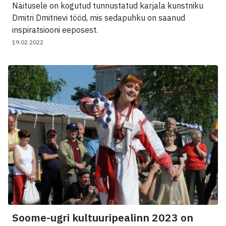
Näitusele on kogutud tunnustatud karjala kunstniku
Dmitri Dmitrievi tööd, mis sedapuhku on saanud
inspiratsiooni eeposest.
19.02.2022
Soome-ugri kultuuripealinn 2023 on