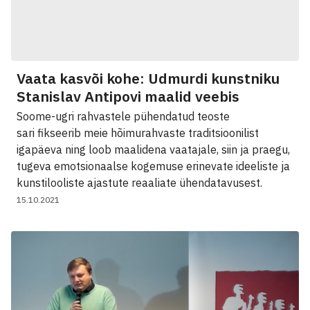
Vaata kasvõi kohe: Udmurdi kunstniku
Stanislav Antipovi maalid veebis
Soome-ugri rahvastele pühendatud teoste
sari fikseerib meie hõimurahvaste traditsioonilist
igapäeva ning loob maalidena vaatajale, siin ja praegu,
tugeva emotsionaalse kogemuse erinevate ideeliste ja
kunstilooliste ajastute reaaliate ühendatavusest.
15.10.2021