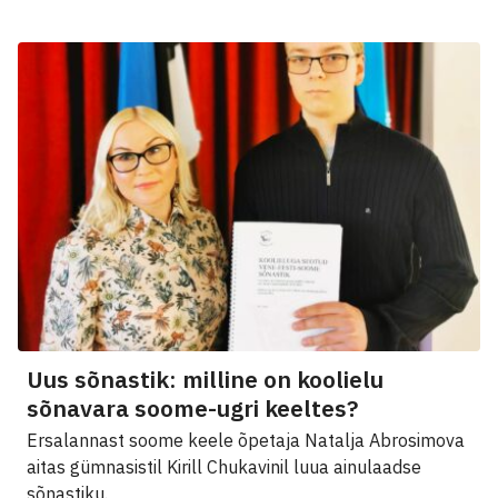
Uus sõnastik: milline on koolielu
sõnavara soome-ugri keeltes?
Ersalannast soome keele õpetaja Natalja Abrosimova
aitas gümnasistil Kirill Chukavinil luua ainulaadse
sõnastiku.