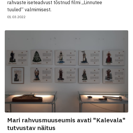
rahvaste iseteadvust tõstnud filmi „Linnutee
tuuled” valmimisest.
01.03.2022
Mari rahvusmuuseumis avati "Kalevala"
tutvustav näitus