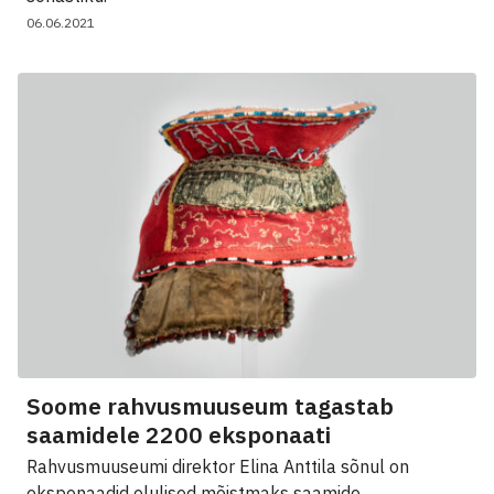
06.06.2021
Soome rahvusmuuseum tagastab
saamidele 2200 eksponaati
Rahvusmuuseumi direktor Elina Anttila sõnul on
eksponaadid olulised mõistmaks saamide