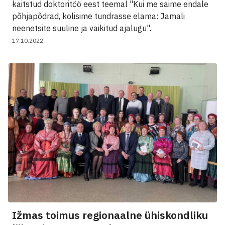
kaitstud doktoritöö eest teemal "Kui me saime endale
põhjapõdrad, kolisime tundrasse elama: Jamali
neenetsite suuline ja vaikitud ajalugu".
17.10.2022
Ižmas toimus regionaalne ühiskondliku