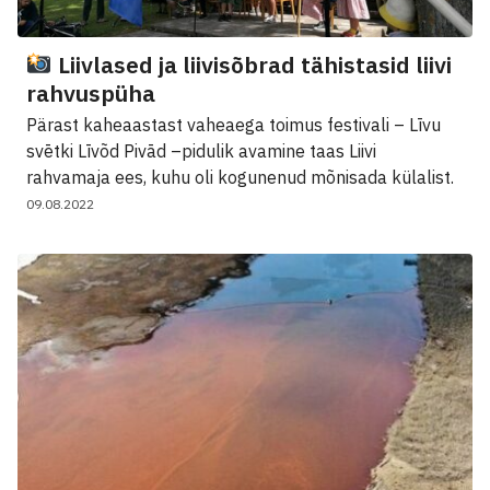
Liivlased ja liivisõbrad tähistasid liivi
rahvuspüha
Pärast kaheaastast vaheaega toimus festivali – Līvu
svētki Līvõd Pivād –pidulik avamine taas Liivi
rahvamaja ees, kuhu oli kogunenud mõnisada külalist.
09.08.2022