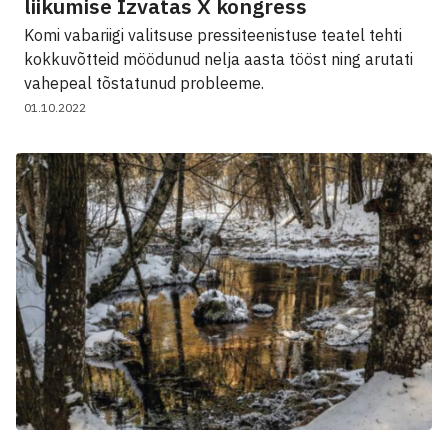
liikumise Izvatas X kongress
Komi vabariigi valitsuse pressiteenistuse teatel tehti
kokkuvõtteid möödunud nelja aasta tööst ning arutati
vahepeal tõstatunud probleeme.
01.10.2022