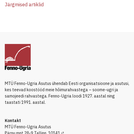
Järgmised artiklid
MTÜ Fenno-Ugria Asutus ühendab Eesti organisatsioone ja asutusi,
kes teevad koostööd meie hõimurahvastega – soome-ugri ja
samojeedi rahvastega. Fenno-Ugria loodi 1927. aastal ning
taastati 1991. aastal.
Kontakt
MTÜ Fenno-Ugria Asutus
Pärnu mnt 28-9 Tallinn, 10141