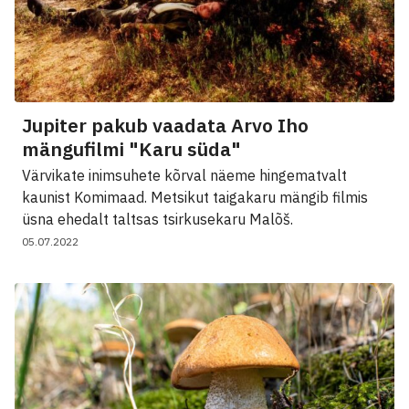
Jupiter pakub vaadata Arvo Iho
mängufilmi "Karu süda"
Värvikate inimsuhete kõrval näeme hingematvalt
kaunist Komimaad. Metsikut taigakaru mängib filmis
üsna ehedalt taltsas tsirkusekaru Malõš.
05.07.2022