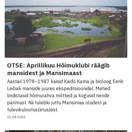
OTSE: Aprillikuu Hõimuklubi räägib
mansidest ja Mansimaast
Aastail 1978–1987 käisid Kaido Kama ja bioloog Eerik
Leibak manside juures ekspeditsioonidel. Mehed
lindistasid hõimurahva mõtteid ja kogusid nende
pärimust. Nii tulebki juttu Mansimaa oludest ja
tulevikulootus(etus)est.
11.04.2022