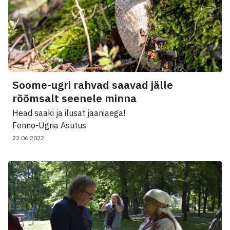
Soome-ugri rahvad saavad jälle
rõõmsalt seenele minna
Head saaki ja ilusat jaaniaega!
Fenno-Ugria Asutus
22.06.2022