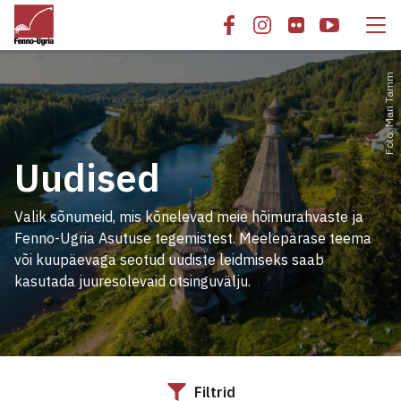
Foto: Mari Tamm
Uudised
Valik sõnumeid, mis kõnelevad meie hõimurahvaste ja
Fenno-Ugria Asutuse tegemistest. Meelepärase teema
või kuupäevaga seotud uudiste leidmiseks saab
kasutada juuresolevaid otsinguvälju.
Filtrid