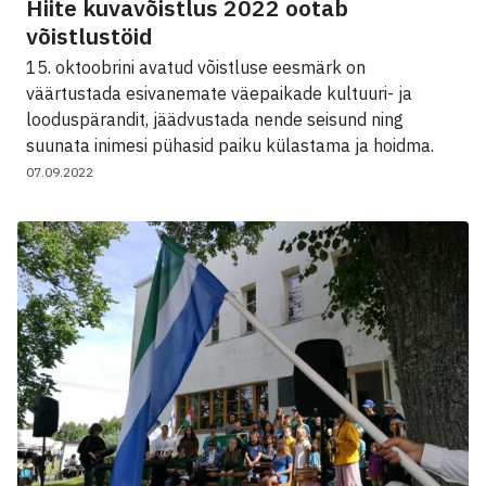
Hiite kuvavõistlus 2022 ootab
võistlustöid
15. oktoobrini avatud võistluse eesmärk on
väärtustada esivanemate väepaikade kultuuri- ja
looduspärandit, jäädvustada nende seisund ning
suunata inimesi pühasid paiku külastama ja hoidma.
07.09.2022