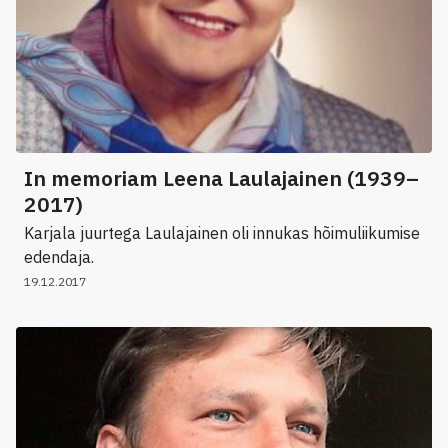
In memoriam Leena Laulajainen (1939–
2017)
Karjala juurtega Laulajainen oli innukas hõimuliikumise
edendaja.
19.12.2017