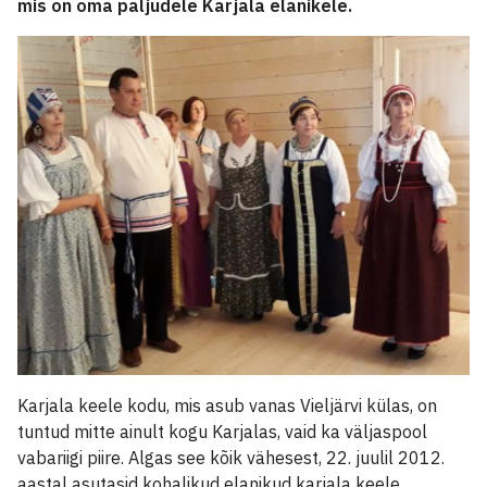
mis on oma paljudele Karjala elanikele.
Karjala keele kodu, mis asub vanas Vieljärvi külas, on
tuntud mitte ainult kogu Karjalas, vaid ka väljaspool
vabariigi piire. Algas see kõik vähesest, 22. juulil 2012.
aastal asutasid kohalikud elanikud karjala keele