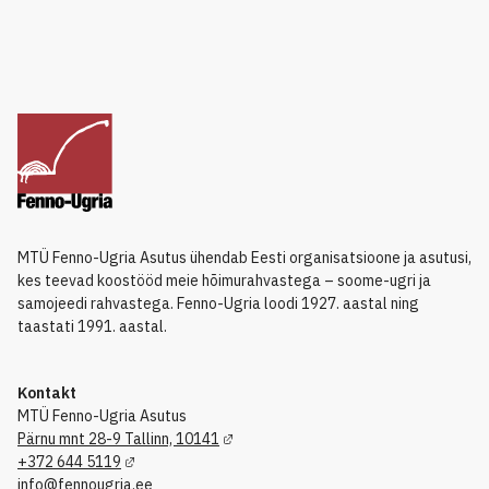
MTÜ Fenno-Ugria Asutus ühendab Eesti organisatsioone ja asutusi,
kes teevad koostööd meie hõimurahvastega – soome-ugri ja
samojeedi rahvastega. Fenno-Ugria loodi 1927. aastal ning
taastati 1991. aastal.
Kontakt
MTÜ Fenno-Ugria Asutus
Pärnu mnt 28-9 Tallinn, 10141
+372 644 5119
info@fennougria.ee