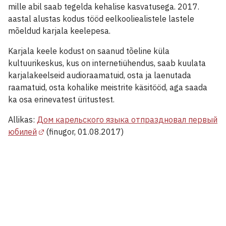
mille abil saab tegelda kehalise kasvatusega. 2017.
aastal alustas kodus tööd eelkooliealistele lastele
mõeldud karjala keelepesa.
Karjala keele kodust on saanud tõeline küla
kultuurikeskus, kus on internetiühendus, saab kuulata
karjalakeelseid audioraamatuid, osta ja laenutada
raamatuid, osta kohalike meistrite käsitööd, aga saada
ka osa erinevatest üritustest.
Allikas:
Дом карельского языка отпраздновал первый
юбилей
(finugor, 01.08.2017)