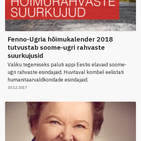
Fenno-Ugria hõimukalender 2018
tutvustab soome-ugri rahvaste
suurkujusid
Valiku tegemiseks paluti appi Eestis elavaid soome-
ugri rahvaste esindajaid. Huvitaval kombel eelistati
humanitaarvaldkondade esindajaid.
20.12.2017