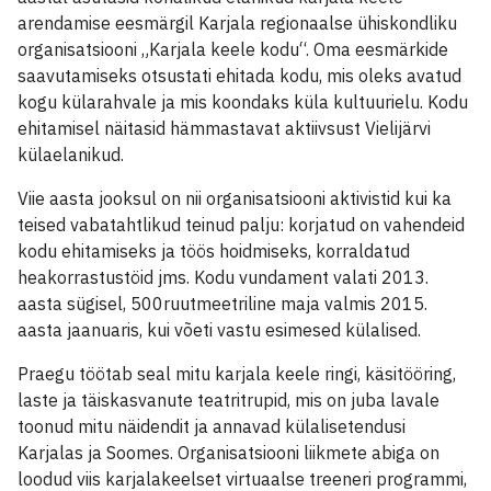
arendamise eesmärgil Karjala regionaalse ühiskondliku
organisatsiooni „Karjala keele kodu“. Oma eesmärkide
saavutamiseks otsustati ehitada kodu, mis oleks avatud
kogu külarahvale ja mis koondaks küla kultuurielu. Kodu
ehitamisel näitasid hämmastavat aktiivsust Vielijärvi
külaelanikud.
Viie aasta jooksul on nii organisatsiooni aktivistid kui ka
teised vabatahtlikud teinud palju: korjatud on vahendeid
kodu ehitamiseks ja töös hoidmiseks, korraldatud
heakorrastustöid jms. Kodu vundament valati 2013.
aasta sügisel, 500ruutmeetriline maja valmis 2015.
aasta jaanuaris, kui võeti vastu esimesed külalised.
Praegu töötab seal mitu karjala keele ringi, käsitööring,
laste ja täiskasvanute teatritrupid, mis on juba lavale
toonud mitu näidendit ja annavad külalisetendusi
Karjalas ja Soomes. Organisatsiooni liikmete abiga on
loodud viis karjalakeelset virtuaalse treeneri programmi,