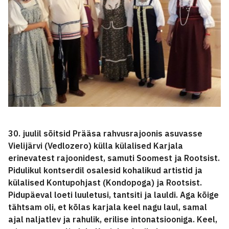
30. juulil sõitsid Prääsa rahvusrajoonis asuvasse
Vielijärvi (Vedlozero) külla külalised Karjala
erinevatest rajoonidest, samuti Soomest ja Rootsist.
Pidulikul kontserdil osalesid kohalikud artistid ja
külalised Kontupohjast (Kondopoga) ja Rootsist.
Pidupäeval loeti luuletusi, tantsiti ja lauldi. Aga kõige
tähtsam oli, et kõlas karjala keel nagu laul, samal
ajal naljatlev ja rahulik, erilise intonatsiooniga. Keel,