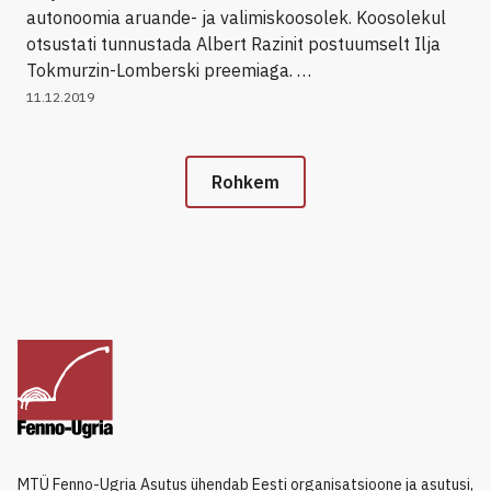
autonoomia aruande- ja valimiskoosolek. Koosolekul
otsustati tunnustada Albert Razinit postuumselt Ilja
Tokmurzin-Lomberski preemiaga. …
11.12.2019
Rohkem
MTÜ Fenno-Ugria Asutus ühendab Eesti organisatsioone ja asutusi,