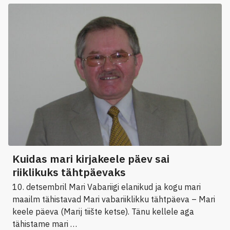
Kuidas mari kirjakeele päev sai
riiklikuks tähtpäevaks
10. detsembril Mari Vabariigi elanikud ja kogu mari
maailm tähistavad Mari vabariiklikku tähtpäeva – Mari
keele päeva (Marij tiište ketse). Tänu kellele aga
tähistame mari …