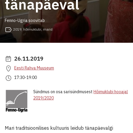
tänapäeval
Fenno-Ugria soovitab
2019
,
hõimuklubi
,
marid
26.11.2019
Eesti Rahva Muuseum
17:30-19:00
Sündmus on osa sarisündmusest
Hõimuklubi hooajal
2019/2020
Mari traditsioonilises kultuuris leidub tänapäevalgi