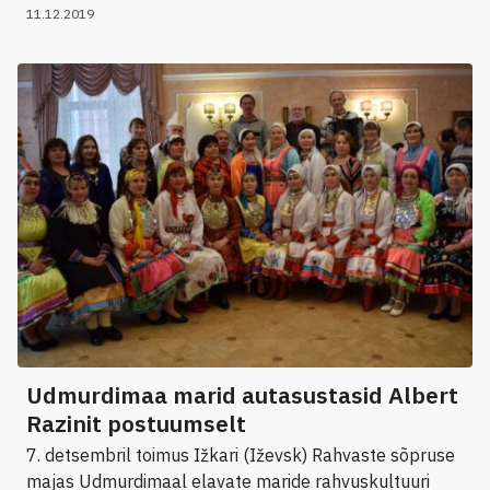
11.12.2019
Udmurdimaa marid autasustasid Albert
Razinit postuumselt
7. detsembril toimus Ižkari (Iževsk) Rahvaste sõpruse
majas Udmurdimaal elavate maride rahvuskultuuri