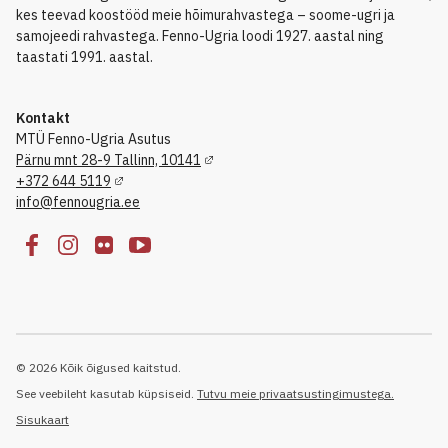
kes teevad koostööd meie hõimurahvastega – soome-ugri ja
samojeedi rahvastega. Fenno-Ugria loodi 1927. aastal ning
taastati 1991. aastal.
Kontakt
MTÜ Fenno-Ugria Asutus
Pärnu mnt 28-9 Tallinn, 10141
+372 644 5119
info@fennougria.ee
© 2026 Kõik õigused kaitstud.
See veebileht kasutab küpsiseid.
Tutvu meie privaatsustingimustega.
Sisukaart