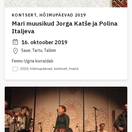
KONTSERT,
HÕIMUPÄEVAD 2019
Mari muusikud Jorga Katše ja Polina
Italjeva
16. oktoober 2019
Saue, Tartu, Tallinn
Fenno-Ugria korraldab
2020
,
hõimupäevad
,
kontsert
,
marid