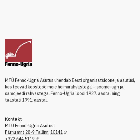
MTÜ Fenno-Ugria Asutus ühendab Eesti organisatsioone ja asutusi,
kes teevad koostööd meie hõimurahvastega – soome-ugri ja
samojeedi rahvastega. Fenno-Ugria loodi 1927. aastal ning
taastati 1991. aastal.
Kontakt
MTÜ Fenno-Ugria Asutus
Pärnu mnt 28-9 Tallinn, 10141
+372 644 5119