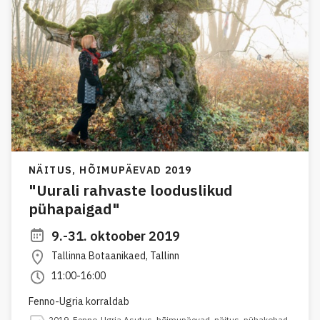
NÄITUS,
HÕIMUPÄEVAD 2019
"Uurali rahvaste looduslikud
pühapaigad"
9.-31. oktoober 2019
Tallinna Botaanikaed, Tallinn
11:00-16:00
Fenno-Ugria korraldab
2019
,
Fenno-Ugria Asutus
,
hõimupäevad
,
näitus
,
pühakohad
,