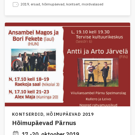
2019
,
ersad
,
hõimupäevad
,
kontsert
,
mordvalased
KONTSERDID,
HÕIMUPÄEVAD 2019
Hõimupäevad Pärnus
17.-20. oktoober 2019