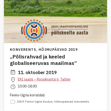
KONVERENTS,
HÕIMUPÄEVAD 2019
„Põlisrahvad ja keeled
globaliseeruvas maailmas“
11. oktoober 2019
EKI saalis – Roosikrantsi 6, Tallinn
10:00-18:00
Fenno-Ugria korraldab
2019
,
Fenno-Ugria Asutus
,
hõimupäevad
,
konverents