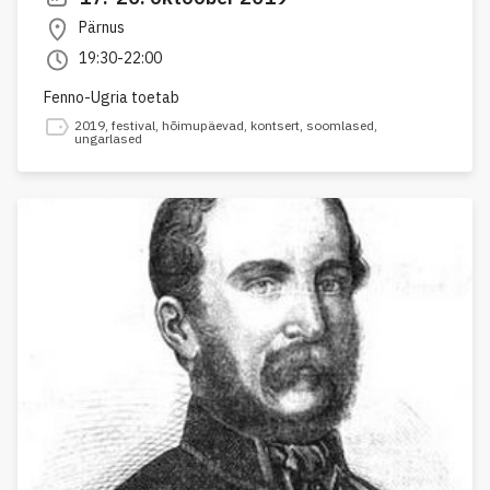
Pärnus
19:30-22:00
Fenno-Ugria toetab
2019
,
festival
,
hõimupäevad
,
kontsert
,
soomlased
,
ungarlased