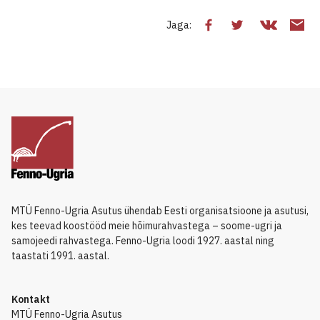
Jaga:
MTÜ Fenno-Ugria Asutus ühendab Eesti organisatsioone ja asutusi,
kes teevad koostööd meie hõimurahvastega – soome-ugri ja
samojeedi rahvastega. Fenno-Ugria loodi 1927. aastal ning
taastati 1991. aastal.
Kontakt
MTÜ Fenno-Ugria Asutus