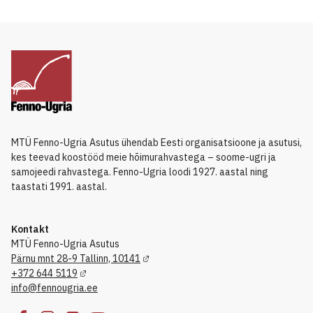
MTÜ Fenno-Ugria Asutus ühendab Eesti organisatsioone ja asutusi,
kes teevad koostööd meie hõimurahvastega – soome-ugri ja
samojeedi rahvastega. Fenno-Ugria loodi 1927. aastal ning
taastati 1991. aastal.
Kontakt
MTÜ Fenno-Ugria Asutus
Pärnu mnt 28-9 Tallinn, 10141
+372 644 5119
info@fennougria.ee