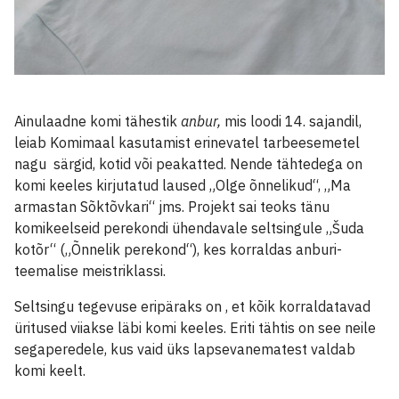
Ainulaadne komi tähestik
anbur,
mis loodi 14. sajandil,
leiab Komimaal kasutamist erinevatel tarbeesemetel
nagu särgid, kotid või peakatted. Nende tähtedega on
komi keeles kirjutatud laused „Olge õnnelikud“, „Ma
armastan Sõktõvkari“ jms. Projekt sai teoks tänu
komikeelseid perekondi ühendavale seltsingule „Šuda
kotõr“ („Õnnelik perekond“), kes korraldas anburi-
teemalise meistriklassi.
Seltsingu tegevuse eripäraks on , et kõik korraldatavad
üritused viiakse läbi komi keeles. Eriti tähtis on see neile
segaperedele, kus vaid üks lapsevanematest valdab
komi keelt.