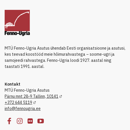
MTÜ Fenno-Ugria Asutus ühendab Eesti organisatsioone ja asutusi,
kes teevad koostööd meie hõimurahvastega – soome-ugri ja
samojeedi rahvastega. Fenno-Ugria loodi 1927. aastal ning
taastati 1991. aastal.
Kontakt
MTÜ Fenno-Ugria Asutus
Pärnu mnt 28-9 Tallinn, 10141
+372 644 5119
info@fennougria.ee