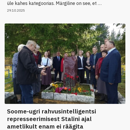
üle kahes kategoorias. Märgiline on see, et …
29.10.2025
Soome-ugri rahvusintelligentsi
represseerimisest Stalini ajal
ametlikult enam ei räägita