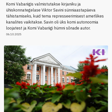
Komi Vabariigis valmistutakse kirjaniku ja
ühiskonnategelase Viktor Savini sünniaastapäeva
tähistamiseks, kuid tema represseerimisest ametlikes
kanalites vaikitakse. Savin oli üks komi autonoomia
loojatest ja Komi Vabariigi hümni sõnade autor.
06.10.2025