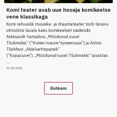
Komi teater avab uue hooaja komikeelse
vene klassikaga
Komi rahvuslik muusika- ja draamateater toob tänavu
oktoobris lavale kaks komikeelset näidendit,
Aleksandr Vampilovi „Möödunud suvel
Tšulimskis“ (“Колян гожом Чулимскын“) ja Anton
Tšehhovi „Abieluettepanek“
(“Корасьом“). „Möödunud suvel Tšulimskis“ lavastas
…
25.09.2025
Rohkem