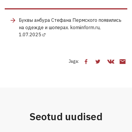
Буквы анбура Стефана Пермского появились
на одежде и шоперах. komiinform.ru,
1.07.2025
Jaga:
Seotud uudised