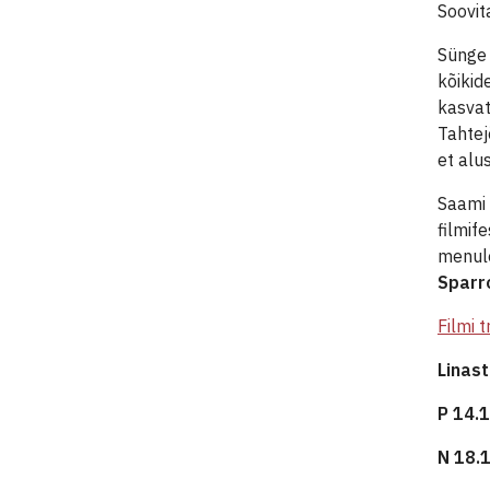
Soovit
Sünge 
kõikid
kasvat
Tahtej
et alu
Saami 
filmif
menule
Sparr
Filmi t
Linas
P 14.1
N 18.1