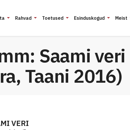
ta
Rahvad
Toetused
Esinduskogud
Meist
amm: Saami veri
rra, Taani 2016)
MI VERI