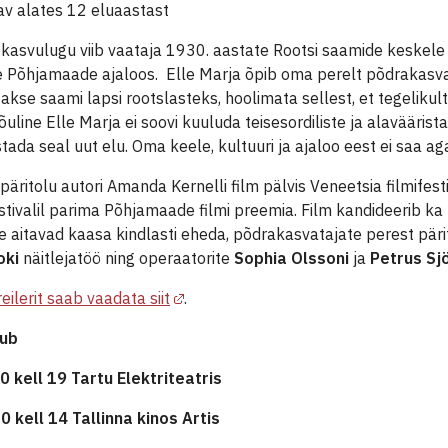
av alates 12 eluaastast
kasvulugu viib vaataja 1930. aastate Rootsi saamide keskele j
e Põhjamaade ajaloos. Elle Marja õpib oma perelt põdrakasvatus
akse saami lapsi rootslasteks, hoolimata sellest, et tegelikult
õuline Elle Marja ei soovi kuuluda teisesordiliste ja alavääri
stada seal uut elu. Oma keele, kultuuri ja ajaloo eest ei saa 
päritolu autori Amanda Kernelli film pälvis Veneetsia filmifest
estivalil parima Põhjamaade filmi preemia. Film kandideerib k
 aitavad kaasa kindlasti eheda, põdrakasvatajate perest pär
oki
näitlejatöö ning operaatorite
Sophia Olssoni
ja
Petrus Sj
reilerit saab vaadata siit
.
tub
0 kell 19 Tartu Elektriteatris
0 kell 14 Tallinna kinos Artis