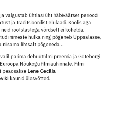
a valgustab ühtlasi üht häbiväärset perioodi
t ja traditsioonilist elulaadi. Koolis aga
 neid rootslastega võrdselt ei kohelda.
statud inimeste hulka ning põgeneb Uppsalasse,
aga niisama lihtsalt põgeneda…
ivalil parima debüütfilmi preemia ja Göteborgi
a Euroopa Nõukogu filmiauhinnale. Filmi
it peaosalise
Lene Cecilia
öviki
kaunid ülesvõtted.