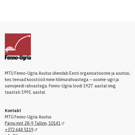
MTÜ Fenno-Ugria Asutus ühendab Eesti organisatsioone ja asutusi,
kes teevad koostööd meie hõimurahvastega – soome-ugri ja
samojeedi rahvastega. Fenno-Ugria loodi 1927. aastal ning
taastati 1991. aastal.
Kontakt
MTÜ Fenno-Ugria Asutus
Pärnu mnt 28-9 Tallinn, 10141
+372 644 5119