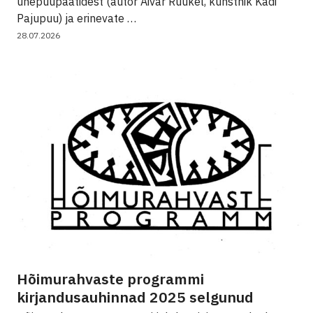
ühepuupaatidest (autor Aivar Ruukel, kunstnik Kadi
Pajupuu) ja erinevate …
28.07.2026
Hõimurahvaste programmi
kirjandusauhinnad 2025 selgunud