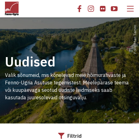
Foto: Mari Tamm
Uudised
Valik sõnumeid, mis kõnelevad meie hõimurahvaste ja
Fenno-Ugria Asutuse tegemistest. Meelepärase teema
või kuupäevaga seotud uudiste leidmiseks saab
kasutada juuresolevaid otsinguvälju.
Filtrid