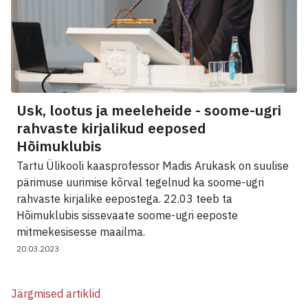
Usk, lootus ja meeleheide - soome-ugri
rahvaste kirjalikud eeposed
Hõimuklubis
Tartu Ülikooli kaasprofessor Madis Arukask on suulise
pärimuse uurimise kõrval tegelnud ka soome-ugri
rahvaste kirjalike eepostega. 22.03 teeb ta
Hõimuklubis sissevaate soome-ugri eeposte
mitmekesisesse maailma.
20.03.2023
Järgmised artiklid