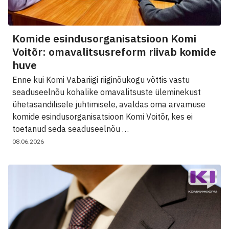
Komide esindusorganisatsioon Komi
Voitõr: omavalitsusreform riivab komide
huve
Enne kui Komi Vabariigi riiginõukogu võttis vastu
seaduseelnõu kohalike omavalitsuste üleminekust
ühetasandilisele juhtimisele, avaldas oma arvamuse
komide esindusorganisatsioon Komi Voitõr, kes ei
toetanud seda seaduseelnõu …
08.06.2026