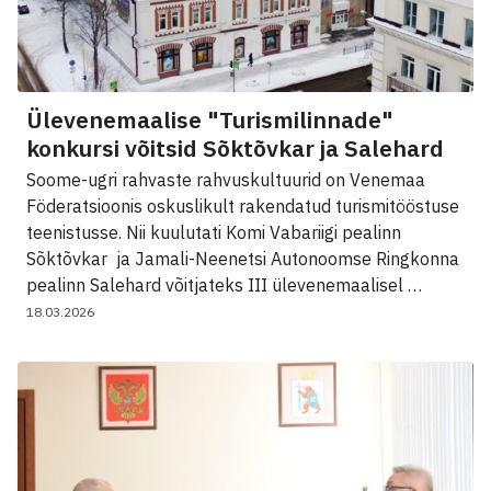
Ülevenemaalise "Turismilinnade"
konkursi võitsid Sõktõvkar ja Salehard
Soome-ugri rahvaste rahvuskultuurid on Venemaa
Föderatsioonis oskuslikult rakendatud turismitööstuse
teenistusse. Nii kuulutati Komi Vabariigi pealinn
Sõktõvkar ja Jamali-Neenetsi Autonoomse Ringkonna
pealinn Salehard võitjateks III ülevenemaalisel …
18.03.2026