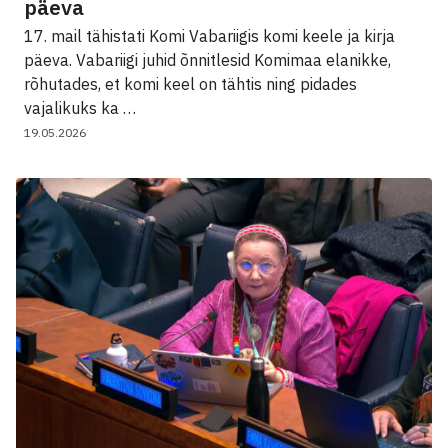
päeva
17. mail tähistati Komi Vabariigis komi keele ja kirja
päeva. Vabariigi juhid õnnitlesid Komimaa elanikke,
rõhutades, et komi keel on tähtis ning pidades
vajalikuks ka …
19.05.2026