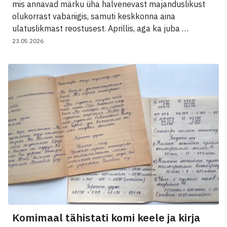
mis annavad märku üha halvenevast majanduslikust
olukorrast vabariigis, samuti keskkonna aina
ulatuslikmast reostusest. Aprillis, aga ka juba …
23.05.2026
Komimaal tähistati komi keele ja kirja