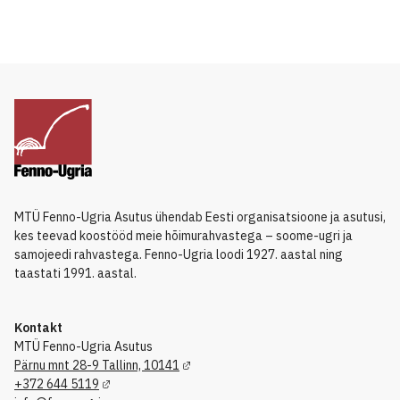
MTÜ Fenno-Ugria Asutus ühendab Eesti organisatsioone ja asutusi,
kes teevad koostööd meie hõimurahvastega – soome-ugri ja
samojeedi rahvastega. Fenno-Ugria loodi 1927. aastal ning
taastati 1991. aastal.
Kontakt
MTÜ Fenno-Ugria Asutus
Pärnu mnt 28-9 Tallinn, 10141
+372 644 5119