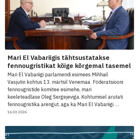
Mari El Vabariigis tähtsustatakse
fennougristikat kõige kõrgemal tasemel
Mari El Vabariigi parlamendi esimees Mihhail
Vasjutin kohtus 13. märtsil Venemaa Föderatsiooni
fennougristide komitee esimehe, mari
keeleteadlase Oleg Sergejeviga. Kohtumisel arutati
fennougristika arengut, aga ka Mari El Vabariigi …
16.03.2026