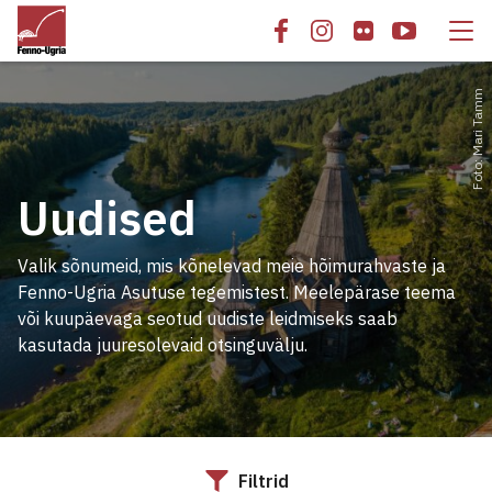
Foto: Mari Tamm
Uudised
Valik sõnumeid, mis kõnelevad meie hõimurahvaste ja
Fenno-Ugria Asutuse tegemistest. Meelepärase teema
või kuupäevaga seotud uudiste leidmiseks saab
kasutada juuresolevaid otsinguvälju.
Filtrid