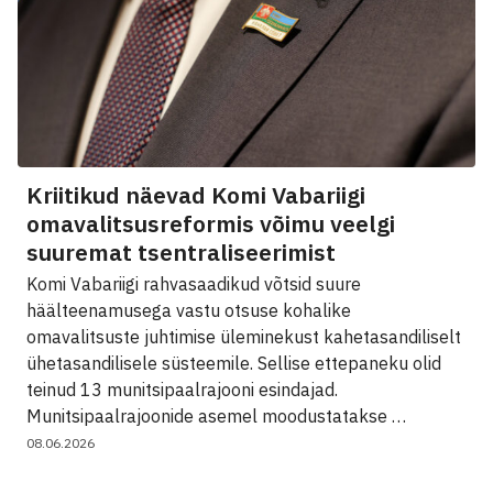
Kriitikud näevad Komi Vabariigi
omavalitsusreformis võimu veelgi
suuremat tsentraliseerimist
Komi Vabariigi rahvasaadikud võtsid suure
häälteenamusega vastu otsuse kohalike
omavalitsuste juhtimise üleminekust kahetasandiliselt
ühetasandilisele süsteemile. Sellise ettepaneku olid
teinud 13 munitsipaalrajooni esindajad.
Munitsipaalrajoonide asemel moodustatakse …
08.06.2026