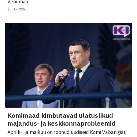
Venemaa …
23.05.2026
Komimaad kimbutavad ulatuslikud
majandus- ja keskkonnaprobleemid
Aprilli- ja maikuu on toonud uudiseid Komi Vabariigist,