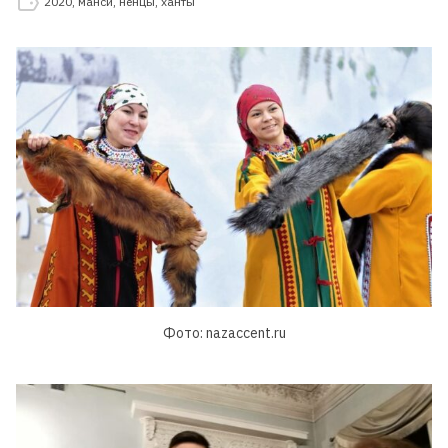
2020
,
манси
,
ненцы
,
ханты
Фото: nazaccent.ru