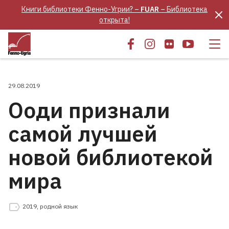
Книги библиотеки Фенно-Угрии? –
FUAR
– Библиотека
открыта!
29.08.2019
Ооди признали
самой лучшей
новой библиотекой
мира
2019
,
родной язык