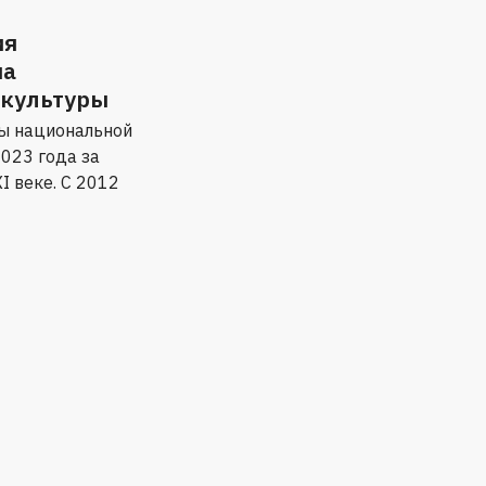
ия
на
 культуры
ны национальной
023 года за
I веке. С 2012