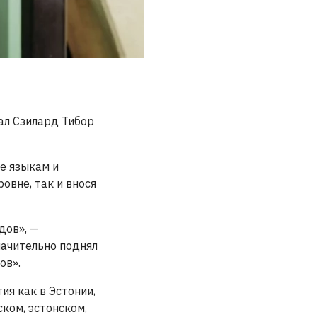
ал Сзилард Тибор
е языкам и
овне, так и внося
дов», —
начительно поднял
ов».
ия как в Эстонии,
ском, эстонском,