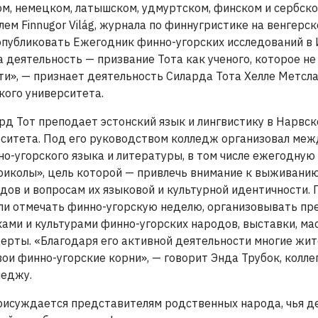
ом, немецком, латышском, удмуртском, финском и сербско
лем Finnugor Világ, журнала по финнугристике на венгерск
опубликовать Ежегодник финно-угорских исследований в
а деятельность — призвание Тота как ученого, которое не
и», — признает деятельность Силарда Тота Хелле Метсла
кого университета.
рд Тот преподает эстонский язык и лингвистику в Нарвс
рситета. Под его руководством колледж организовал ме
о-угорского языка и литературы, в том числе ежегодну
риколы», цель которой — привлечь внимание к выживани
ов и вопросам их языковой и культурной идентичности.
ли отмечать финно-угорскую неделю, организовывать пре
ами и культурами финно-угорских народов, выставки, ма
церты. «Благодаря его активной деятельности многие жи
вои финно-угорские корни», — говорит Энда Трубок, колле
леджу.
рисуждается представителям родственных народа, чья д