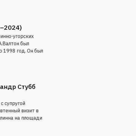
5–2024)
финно-угорских
 А.Валтон был
о 1998 год. Он был
андр Стубб
с супругой
втенный визит в
ллинна на площади