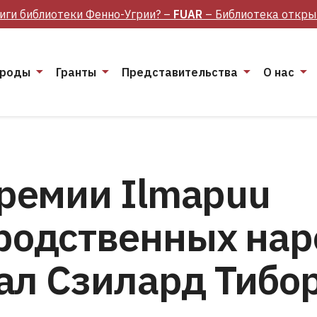
иги библиотеки Фенно-Угрии? –
FUAR
– Библиотека откры
роды
Гранты
Представительства
О нас
ремии Ilmapuu
родственных нар
ал Сзилард Тибор