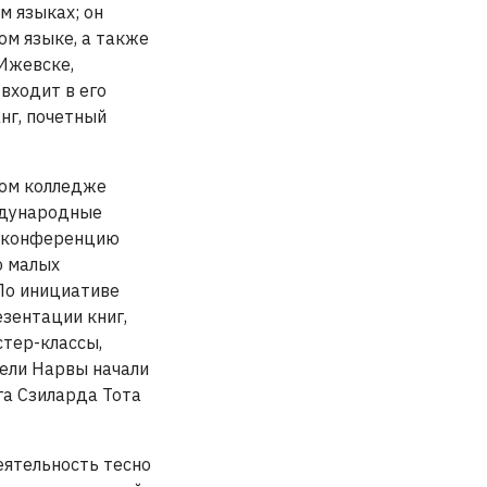
м языках; он
ом языке, а также
 Ижевске,
 входит в его
нг, почетный
ком колледже
ждународные
ю конференцию
ю малых
 По инициативе
зентации книг,
стер-классы,
тели Нарвы начали
га Сзиларда Тота
еятельность тесно