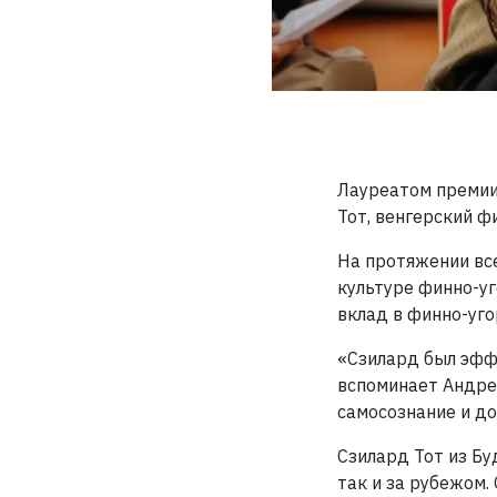
Лауреатом премии
Тот, венгерский ф
На протяжении все
культуре финно-уг
вклад в финно-уго
«Сзилард был эфф
вспоминает Андрес
самосознание и д
Сзилард Тот из Бу
так и за рубежом.