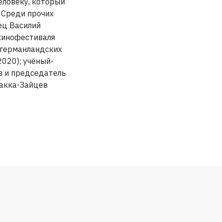
еловеку, который
 Среди прочих
ец Василий
 кинофестиваля
нгерманландских
2020); учёный-
в и председатель
ракка-Зайцев