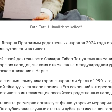
Foto: Tartu Ülikooli Narva kolledž
 Ilmapuu Программы родственных народов 2024 года ст
инноугровед и активист.
й своей деятельности Сзилард Тибор Тот уделял внимани
орских народов, знакомя с ними как на международном ур
рское движение в Нарве.
ективным коммуникатором с народами Урала с 1990-х го
 Хейнапуу, член жюри премии. «Его искренний интерес з
остоинство интеллигенции российских родственных народ
дапешта регулярно организует финно-угорские мероприят
 Он опубликовал научные статьи и публицистику на венгер