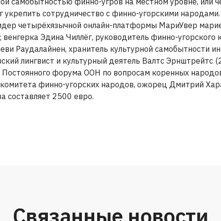
ной самобытностью финно-угров на местном уровне, или ч
г укрепить сотрудничество с финно-угорскими народами.
лидер четырёхязычной онлайн-платформы МариУвер мари
); венгерка Эдина Чиллёг, руководитель финно-угорского
леви Раудалайнен, хранитель культурной самобытности и
вский лингвист и культурный деятель Валтс Эрнштрейтс (
т Постоянного форума ООН по вопросам коренных народо
 комитета финно-угорских народов, ожорец Дмитрий Ха
за составляет 2500 евро.
Связанные новости