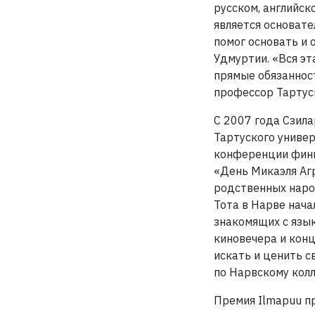
русском, английск
является основате
помог основать и 
Удмуртии. «Вся эт
прямые обязанност
профессор Тартус
С 2007 года Сзила
Тартуского униве
конференции финн
«День Микаэля Аг
родственных народ
Тота в Нарве нача
знакомящих с язык
киновечера и кон
искать и ценить с
по Нарвскому кол
Премия Ilmapuu п