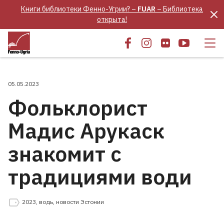
Книги библиотеки Фенно-Угрии? –
FUAR
– Библиотека
открыта!
05.05.2023
Фольклорист
Мадис Арукаск
знакомит с
традициями води
2023
,
водь
,
новости Эстонии