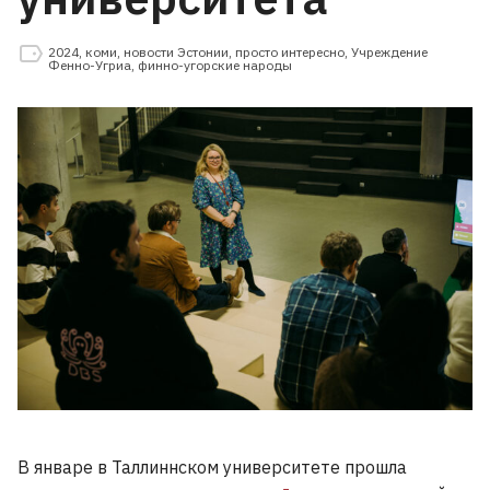
2024
,
коми
,
новости Эстонии
,
просто интересно
,
Учреждение
Фенно-Угриа
,
финно-угорские народы
В январе в Таллиннском университете прошла