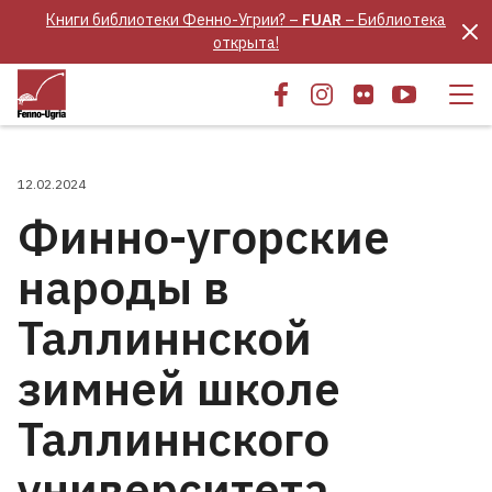
Книги библиотеки Фенно-Угрии? –
FUAR
– Библиотека
открыта!
12.02.2024
Финно-угорские
народы в
Таллиннской
зимней школе
Таллиннского
университета