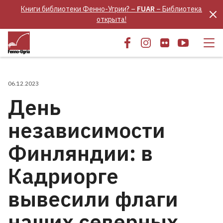
Книги библиотеки Фенно-Угрии? –
FUAR
– Библиотека
открыта!
06.12.2023
День
независимости
Финляндии: в
Кадриорге
вывесили флаги
наших северных