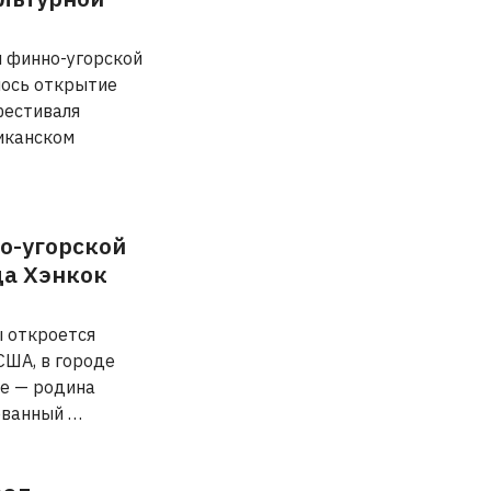
м финно-угорской
лось открытие
фестиваля
риканском
о-угорской
да Хэнкок
ы откроется
США, в городе
не — родина
нованный …