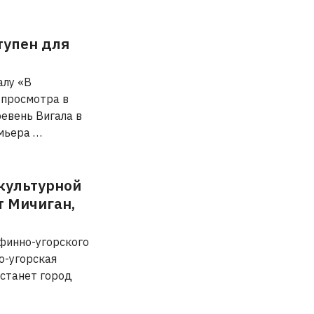
тупен для
алу «В
 просмотра в
ревень Вигала в
емьера …
культурной
т Мичиган,
 финно-угорского
о-угорская
 станет город