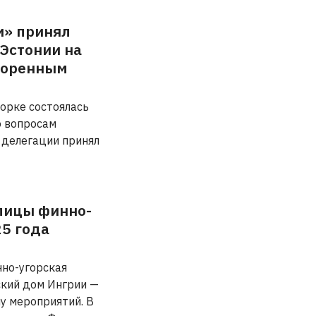
и» принял
 Эстонии на
коренным
Йорке состоялась
о вопросам
 делегации принял
лицы финно-
25 года
но-угорская
ский дом Ингрии —
му мероприятий. В