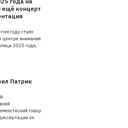
25 года на
 ещё концерт
ентация
том году стало
в центре внимания
олица 2025 года,
ил Патрик
ый
своей
дэмеэстеский говор
 диссертации он