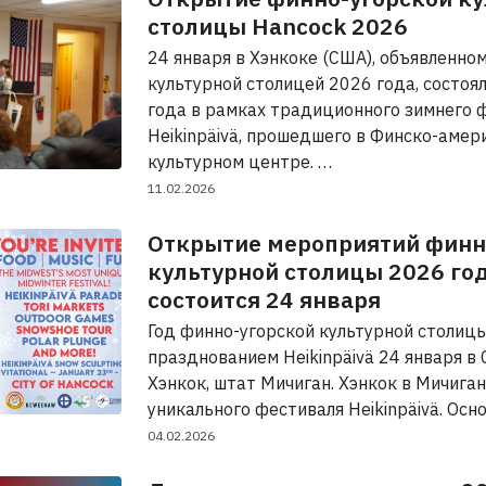
столицы Hancock 2026
24 января в Хэнкоке (США), объявленно
культурной столицей 2026 года, состоя
года в рамках традиционного зимнего 
Heikinpäivä, прошедшего в Финско-аме
культурном центре. …
11.02.2026
Открытие мероприятий финн
культурной столицы 2026 го
состоится 24 января
Год финно-угорской культурной столиц
празднованием Heikinpäivä 24 января в 
Хэнкок, штат Мичиган. Хэнкок в Мичига
уникального фестиваля Heikinpäivä. Ос
04.02.2026