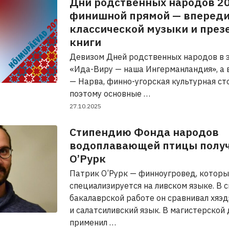
Дни родственных народов 20
финишной прямой — впереди
классической музыки и през
книги
Девизом Дней родственных народов в э
«Ида-Виру — наша Ингерманландия», а 
— Нарва, финно-угорская культурная ст
поэтому основные …
27.10.2025
Стипендию Фонда народов
водоплавающей птицы получ
О’Рурк
Патрик О’Рурк — финноугровед, котор
специализируется на ливском языке. В 
бакалаврской работе он сравнивал хяэ
и салатсиливский язык. В магистерской
применил …