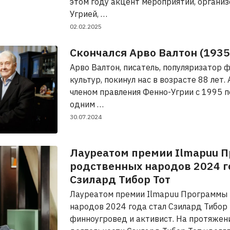
этом году акцент мероприятий, органи
Угрией, …
02.02.2025
Скончался Арво Валтон (193
Арво Валтон, писатель, популяризатор 
культур, покинул нас в возрасте 88 лет.
членом правления Фенно-Угрии с 1995 п
одним …
30.07.2024
Лауреатом премии Ilmapuu 
родственных народов 2024 г
Сзилард Тибор Тот
Лауреатом премии Ilmapuu Программы
народов 2024 года стал Сзилард Тибор 
финноугровед и активист. На протяжени