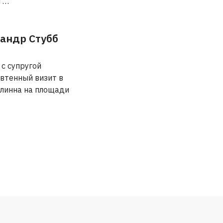
л …
андр Стубб
с супругой
втенный визит в
ллинна на площади