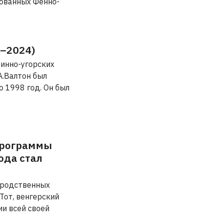
зованных Фенно-
5–2024)
финно-угорских
 А.Валтон был
о 1998 год. Он был
Программы
ода стал
 родственных
Тот, венгерский
и всей своей