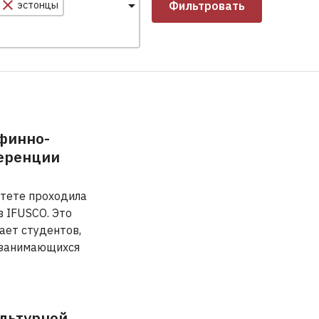
эстонцы
Фильтровать
 финно-
еренции
итете проходила
 IFUSCO. Это
ает студентов,
 занимающихся
льтурной