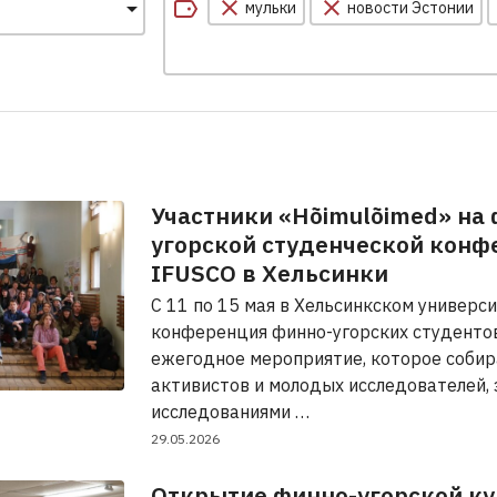
мульки
новости Эстонии
Участники «Hõimulõimed» на
угорской студенческой конф
IFUSCO в Хельсинки
С 11 по 15 мая в Хельсинкском универс
конференция финно-угорских студентов
ежегодное мероприятие, которое собир
активистов и молодых исследователей,
исследованиями …
29.05.2026
Открытие финно-угорской ку