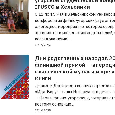
угорской студенческой конф
IFUSCO в Хельсинки
С 11 по 15 мая в Хельсинкском универс
конференция финно-угорских студентов
ежегодное мероприятие, которое собир
активистов и молодых исследователей,
исследованиями …
29.05.2026
Дни родственных народов 20
финишной прямой — впереди
классической музыки и през
книги
Девизом Дней родственных народов в э
«Ида-Виру — наша Ингерманландия», а 
— Нарва, финно-угорская культурная ст
поэтому основные …
27.10.2025