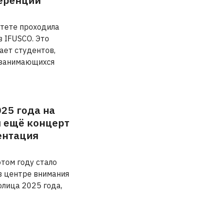
еренции
итете проходила
 IFUSCO. Это
ает студентов,
 занимающихся
25 года на
 ещё концерт
ентация
том году стало
в центре внимания
олица 2025 года,