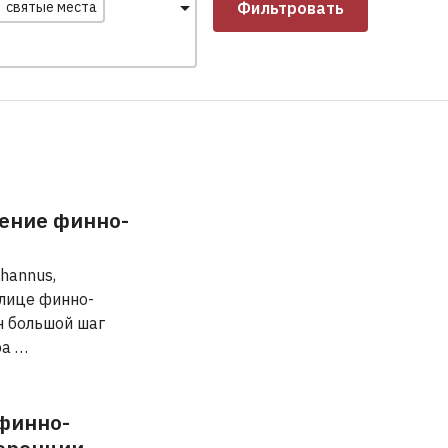
святые места
Фильтровать
ение финно-
hannus,
лице финно-
н большой шаг
ра …
 финно-