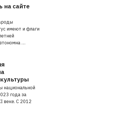
 на сайте
народы
тус имеют и флаги
летней
автономна …
ия
на
 культуры
ны национальной
023 года за
I веке. С 2012