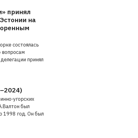
и» принял
 Эстонии на
коренным
Йорке состоялась
о вопросам
 делегации принял
5–2024)
финно-угорских
 А.Валтон был
о 1998 год. Он был