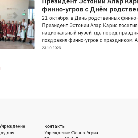
Президент Эстонии Алар Кар
финно-угров с Днём родстве
21 октября, в День родственных финно-
Президент Эстонии Алар Карис посетил
национальный музей, где перед празд
поздравил финно-угров с праздником. 
23.10.2023
я
«Учреждение
Kонтакты
оду для
Учреждение Фенно-Угриа