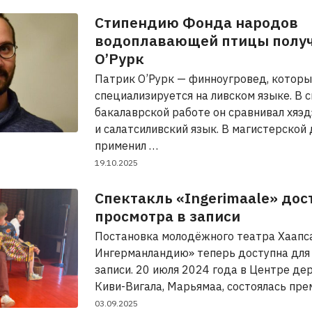
Стипендию Фонда народов
водоплавающей птицы получ
О’Рурк
Патрик О’Рурк — финноугровед, котор
специализируется на ливском языке. В 
бакалаврской работе он сравнивал хяэ
и салатсиливский язык. В магистерской
применил …
19.10.2025
Спектакль «Ingerimaale» дос
просмотра в записи
Постановка молодёжного театра Хаапс
Ингерманландию» теперь доступна для
записи. 20 июля 2024 года в Центре де
Киви-Вигала, Марьямаа, состоялась пр
03.09.2025