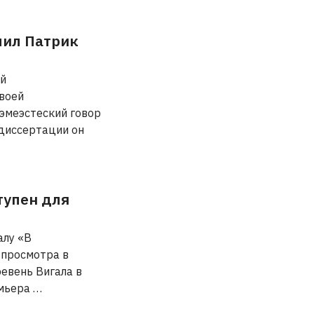
ил Патрик
ый
своей
дэмеэстеский говор
 диссертации он
тупен для
алу «В
 просмотра в
ревень Вигала в
емьера …