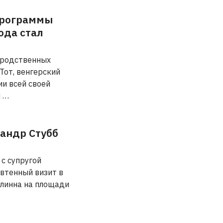
Программы
ода стал
 родственных
Тот, венгерский
и всей своей
л …
андр Стубб
с супругой
втенный визит в
ллинна на площади