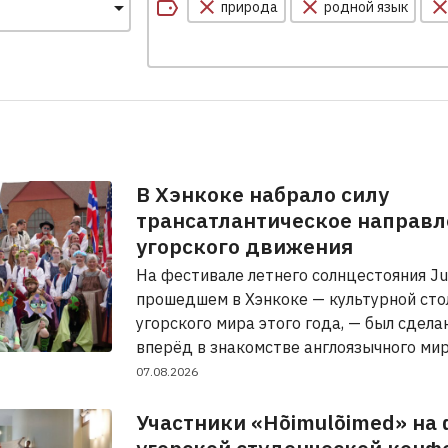
природа
родной язык
В Хэнкоке набрало силу
трансатлантическое направл
угорского движения
На фестивале летнего солнцестояния Ju
прошедшем в Хэнкоке — культурной сто
угорского мира этого года, — был сдела
вперёд в знакомстве англоязычного ми
07.08.2026
Участники «Hõimulõimed» на