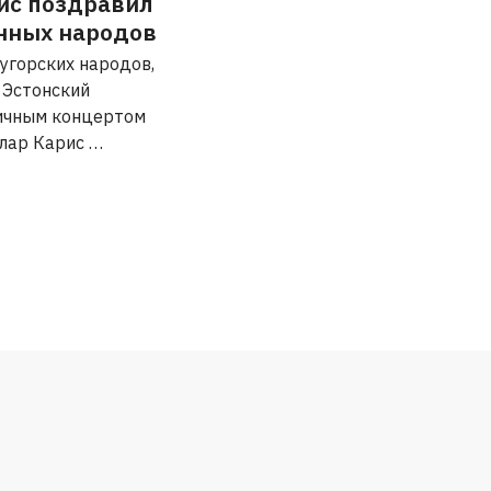
ис поздравил
нных народов
угорских народов,
 Эстонский
ничным концертом
Алар Карис …