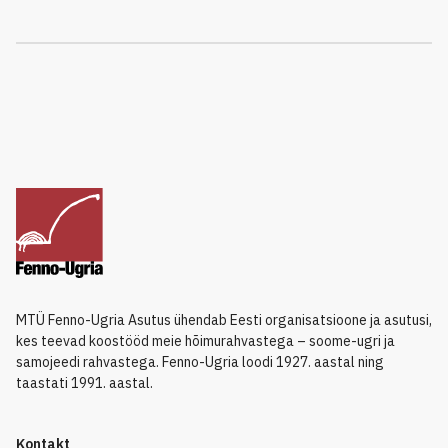
MTÜ Fenno-Ugria Asutus ühendab Eesti organisatsioone ja asutusi,
kes teevad koostööd meie hõimurahvastega – soome-ugri ja
samojeedi rahvastega. Fenno-Ugria loodi 1927. aastal ning
taastati 1991. aastal.
Kontakt