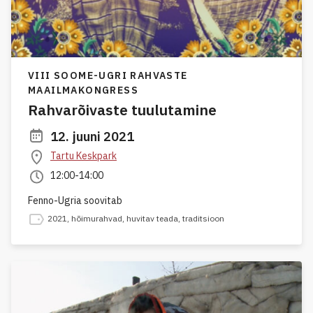
VIII SOOME-UGRI RAHVASTE
MAAILMAKONGRESS
Rahvarõivaste tuulutamine
12. juuni 2021
Tartu Keskpark
12:00-14:00
Fenno-Ugria soovitab
2021
,
hõimurahvad
,
huvitav teada
,
traditsioon