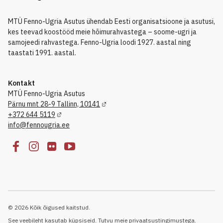
MTÜ Fenno-Ugria Asutus ühendab Eesti organisatsioone ja asutusi,
kes teevad koostööd meie hõimurahvastega – soome-ugri ja
samojeedi rahvastega. Fenno-Ugria loodi 1927. aastal ning
taastati 1991. aastal.
Kontakt
MTÜ Fenno-Ugria Asutus
Pärnu mnt 28-9 Tallinn, 10141
+372 644 5119
info@fennougria.ee
© 2026 Kõik õigused kaitstud.
See veebileht kasutab küpsiseid.
Tutvu meie privaatsustingimustega.