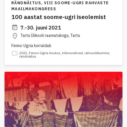
RÄNDNÄITUS,
VIII SOOME-UGRI RAHVASTE
MAAILMAKONGRESS
100 aastat soome-ugri iseolemist
7.-30. juuni 2021
Tartu Ülikooli raamatukogu, Tartu
Fenno-Ugria korraldab
2021
,
Fenno-Ugria Asutus
,
hõimurahvad
,
rahvusliikumine
,
rändnäitus