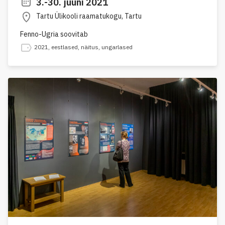
3.-30. juuni 2021
Tartu Ülikooli raamatukogu, Tartu
Fenno-Ugria soovitab
2021
,
eestlased
,
näitus
,
ungarlased