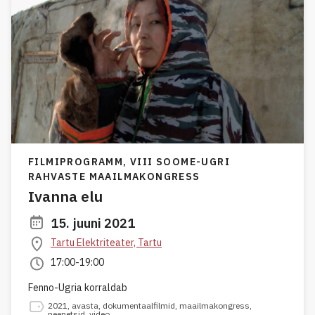
FILMIPROGRAMM,
VIII SOOME-UGRI
RAHVASTE MAAILMAKONGRESS
Ivanna elu
15. juuni 2021
Tartu Elektriteater, Tartu
17:00-19:00
Fenno-Ugria korraldab
2021
,
avasta
,
dokumentaalfilmid
,
maailmakongress
,
neenetsid
,
video