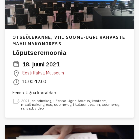
OTSEÜLEKANNE,
VIII SOOME-UGRI RAHVASTE
MAAILMAKONGRESS
Lõputseremoonia
18. juuni 2021
Eesti Rahva Muuseum
10:00-12:00
Fenno-Ugria korraldab
2021
,
esinduskogu
,
Fenno-Ugria Asutus
,
kontsert
,
maailmakongress
,
soome-ugri kultuuripealinn
,
soome-ugri
rahvad
,
video