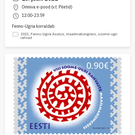
Omniva e-pood (v.t. Piletid)
12:00-23:59
Fenno-Ugria korraldab
2021
,
Fenno-Ugria Asutus
,
maailmakongress
,
soome-ugri
rahvad