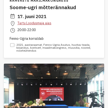
RAHVASTE MAAILMAKONGRESS
Soome-ugri mõtterännakud
17. juuni 2021
Tartu Loodusmaja aias
20:00-22:00
Fenno-Ugria korraldab
2021
,
aastaraamat
,
Fenno-Ugria Asutus
,
huvitav teada
,
kirjandus
,
kontsert
,
maailmakongress
,
muusika
,
noored
,
noorteühendus