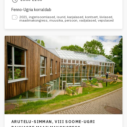
Fenno-Ugria korraldab
2021
,
ingerisoomlased
,
isurid
,
karjalased
,
kontsert
,
liivlased
,
maailmakongress
,
muusika
,
persoon
,
vadjalased
,
vepslased
ARUTELU-SIMMAN,
VIII SOOME-UGRI