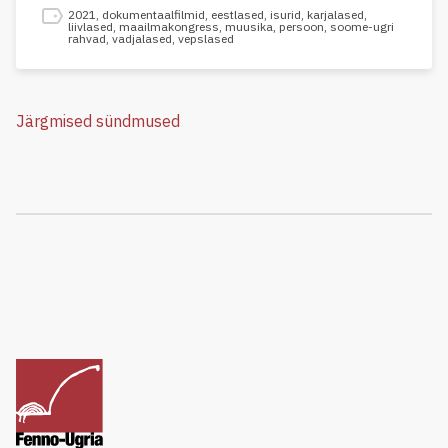
2021
,
dokumentaalfilmid
,
eestlased
,
isurid
,
karjalased
,
liivlased
,
maailmakongress
,
muusika
,
persoon
,
soome-ugri
rahvad
,
vadjalased
,
vepslased
Järgmised sündmused