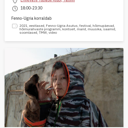
18:00-23:30
Fenno-Ugria korraldab
2021
,
eestlased
,
Fenno-Ugria Asutus
,
festival
,
hõimupäevad
,
hõimurahvaste programm
,
kontsert
,
marid
,
muusika
,
saamid
,
soomlased
,
TMW
,
video