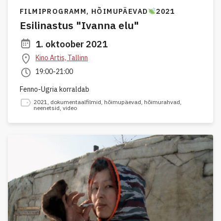
FILMIPROGRAMM,
HÕIMUPÄEVAD
2021
Esilinastus "Ivanna elu"
1. oktoober 2021
Kino Artis, Tallinn
19:00-21:00
Fenno-Ugria korraldab
2021
,
dokumentaalfilmid
,
hõimupäevad
,
hõimurahvad
,
neenetsid
,
video