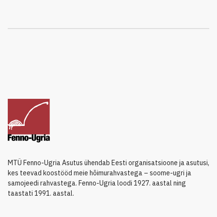
MTÜ Fenno-Ugria Asutus ühendab Eesti organisatsioone ja asutusi,
kes teevad koostööd meie hõimurahvastega – soome-ugri ja
samojeedi rahvastega. Fenno-Ugria loodi 1927. aastal ning
taastati 1991. aastal.