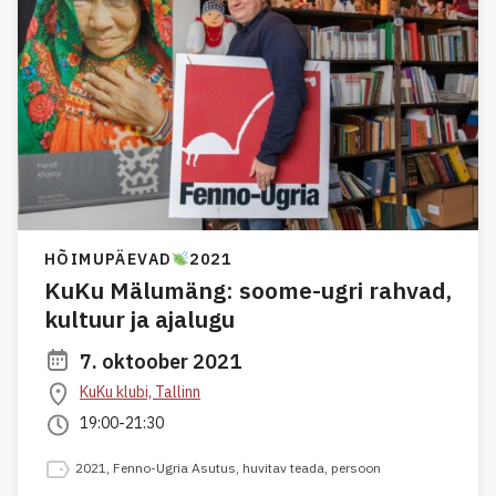
HÕIMUPÄEVAD
2021
KuKu Mälumäng: soome-ugri rahvad,
kultuur ja ajalugu
7. oktoober 2021
KuKu klubi, Tallinn
19:00-21:30
2021
,
Fenno-Ugria Asutus
,
huvitav teada
,
persoon