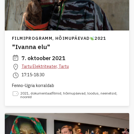
FILMIPROGRAMM,
HÕIMUPÄEVAD
2021
"Ivanna elu"
7. oktoober 2021
Tartu Elektriteater, Tartu
17:15-18:30
Fenno-Ugria korraldab
2021
,
dokumentaalfilmid
,
hõimupäevad
,
loodus
,
neenetsid
,
noored