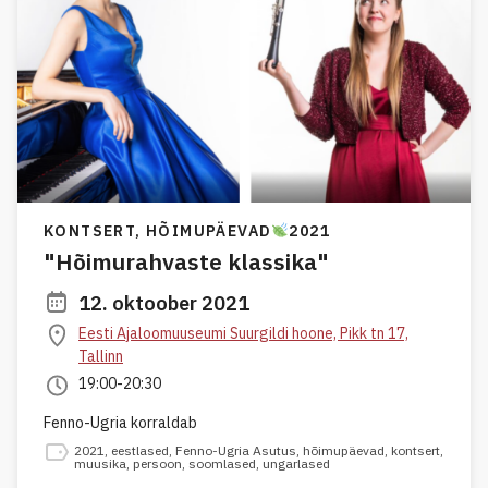
KONTSERT,
HÕIMUPÄEVAD
2021
"Hõimurahvaste klassika"
12. oktoober 2021
Eesti Ajaloomuuseumi Suurgildi hoone, Pikk tn 17,
Tallinn
19:00-20:30
Fenno-Ugria korraldab
2021
,
eestlased
,
Fenno-Ugria Asutus
,
hõimupäevad
,
kontsert
,
muusika
,
persoon
,
soomlased
,
ungarlased