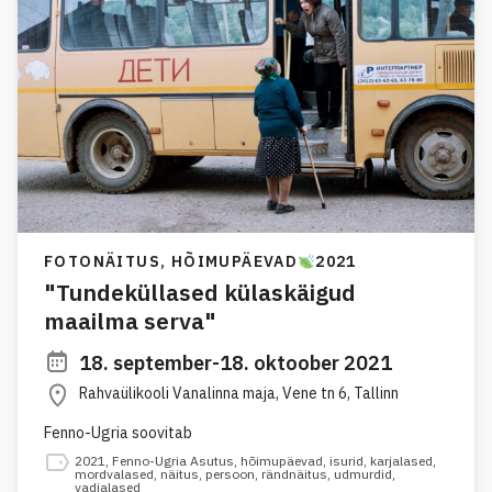
FOTONÄITUS,
HÕIMUPÄEVAD
2021
"Tundeküllased külaskäigud
maailma serva"
18. september-18. oktoober 2021
Rahvaülikooli Vanalinna maja, Vene tn 6, Tallinn
Fenno-Ugria soovitab
2021
,
Fenno-Ugria Asutus
,
hõimupäevad
,
isurid
,
karjalased
,
mordvalased
,
näitus
,
persoon
,
rändnäitus
,
udmurdid
,
vadjalased