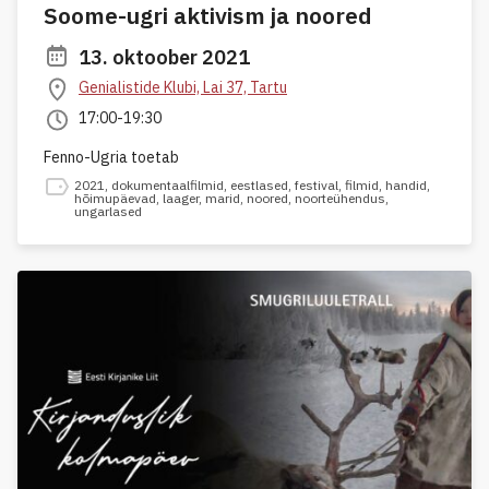
Soome-ugri aktivism ja noored
13. oktoober 2021
Genialistide Klubi, Lai 37, Tartu
17:00-19:30
Fenno-Ugria toetab
2021
,
dokumentaalfilmid
,
eestlased
,
festival
,
filmid
,
handid
,
hõimupäevad
,
laager
,
marid
,
noored
,
noorteühendus
,
ungarlased