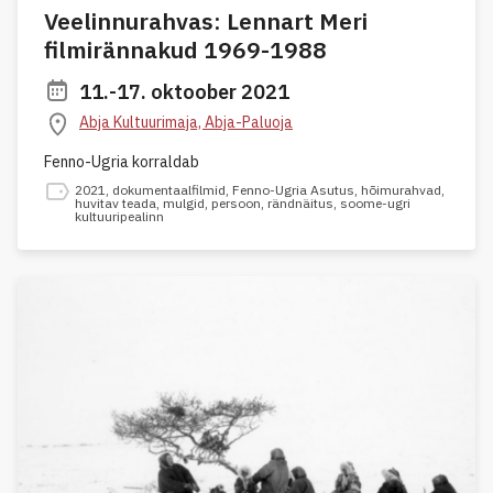
Veelinnurahvas: Lennart Meri
filmirännakud 1969-1988
11.-17. oktoober 2021
Abja Kultuurimaja, Abja-Paluoja
Fenno-Ugria korraldab
2021
,
dokumentaalfilmid
,
Fenno-Ugria Asutus
,
hõimurahvad
,
huvitav teada
,
mulgid
,
persoon
,
rändnäitus
,
soome-ugri
kultuuripealinn