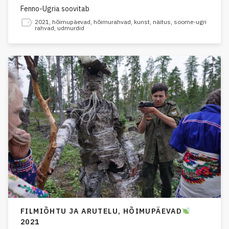
Fenno-Ugria soovitab
2021
,
hõimupäevad
,
hõimurahvad
,
kunst
,
näitus
,
soome-ugri
rahvad
,
udmurdid
FILMIÕHTU JA ARUTELU,
HÕIMUPÄEVAD
2021