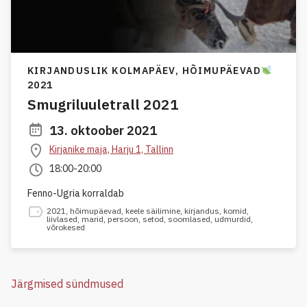
KIRJANDUSLIK KOLMAPÄEV,
HÕIMUPÄEVAD
2021
Smugriluuletrall 2021
13. oktoober 2021
Kirjanike maja, Harju 1, Tallinn
18:00-20:00
Fenno-Ugria korraldab
2021
,
hõimupäevad
,
keele säilimine
,
kirjandus
,
komid
,
liivlased
,
marid
,
persoon
,
setod
,
soomlased
,
udmurdid
,
võrokesed
Järgmised sündmused