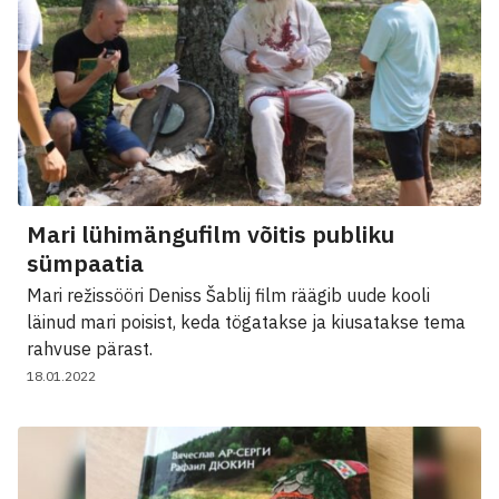
Mari lühimängufilm võitis publiku
sümpaatia
Mari režissööri Deniss Šablij film räägib uude kooli
läinud mari poisist, keda tögatakse ja kiusatakse tema
rahvuse pärast.
18.01.2022