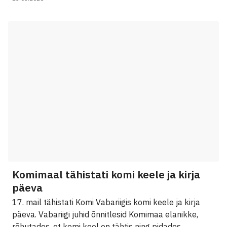
Komimaal tähistati komi keele ja kirja
päeva
17. mail tähistati Komi Vabariigis komi keele ja kirja
päeva. Vabariigi juhid õnnitlesid Komimaa elanikke,
rõhutades, et komi keel on tähtis ning pidades