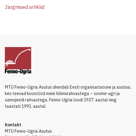
Järgmised artiklid
MTÜ Fenno-Ugria Asutus ühendab Eesti organisatsioone ja asutusi,
kes teevad koostööd meie hõimurahvastega – soome-ugri ja
samojeedi rahvastega. Fenno-Ugria loodi 1927. aastal ning
taastati 1991. aastal.
Kontakt
MTÜ Fenno-Ugria Asutus