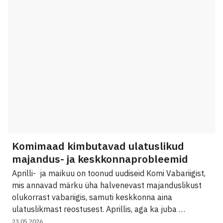
Komimaad kimbutavad ulatuslikud
majandus- ja keskkonnaprobleemid
Aprilli- ja maikuu on toonud uudiseid Komi Vabariigist,
mis annavad märku üha halvenevast majanduslikust
olukorrast vabariigis, samuti keskkonna aina
ulatuslikmast reostusest. Aprillis, aga ka juba …
23.05.2026