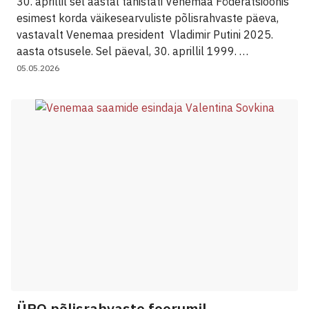
30. aprillil sel aastal tähistati Venemaa Föderatsioonis
esimest korda väikesearvuliste põlisrahvaste päeva,
vastavalt Venemaa president Vladimir Putini 2025.
aasta otsusele. Sel päeval, 30. aprillil 1999. …
05.05.2026
ÜRO põlisrahvaste foorumil