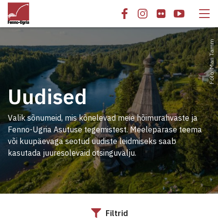
Foto: Mari Tamm
Uudised
Valik sõnumeid, mis kõnelevad meie hõimurahvaste ja
Fenno-Ugria Asutuse tegemistest. Meelepärase teema
või kuupäevaga seotud uudiste leidmiseks saab
kasutada juuresolevaid otsinguvälju.
Filtrid