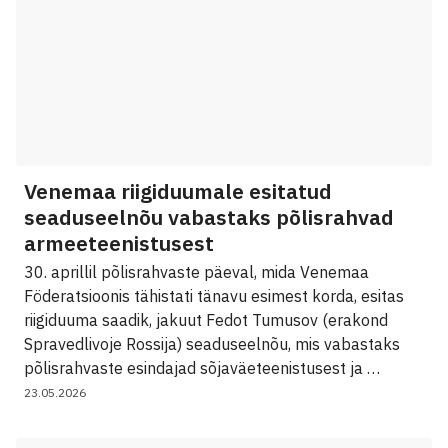
Venemaa riigiduumale esitatud
seaduseelnõu vabastaks põlisrahvad
armeeteenistusest
30. aprillil põlisrahvaste päeval, mida Venemaa
Föderatsioonis tähistati tänavu esimest korda, esitas
riigiduuma saadik, jakuut Fedot Tumusov (erakond
Spravedlivoje Rossija) seaduseelnõu, mis vabastaks
põlisrahvaste esindajad sõjaväeteenistusest ja …
23.05.2026