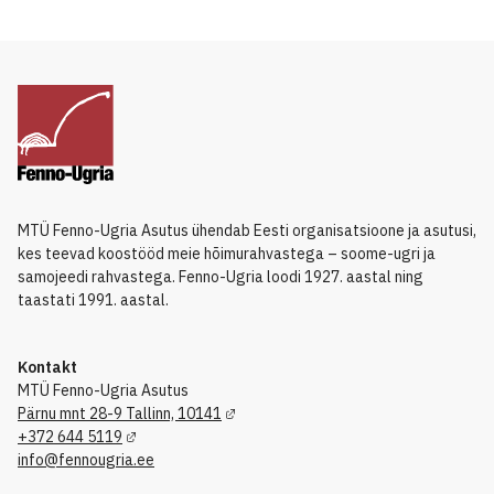
MTÜ Fenno-Ugria Asutus ühendab Eesti organisatsioone ja asutusi,
kes teevad koostööd meie hõimurahvastega – soome-ugri ja
samojeedi rahvastega. Fenno-Ugria loodi 1927. aastal ning
taastati 1991. aastal.
Kontakt
MTÜ Fenno-Ugria Asutus
Pärnu mnt 28-9 Tallinn, 10141
+372 644 5119
info@fennougria.ee