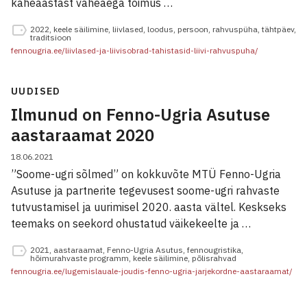
kaheaastast vaheaega toimus …
2022
,
keele säilimine
,
liivlased
,
loodus
,
persoon
,
rahvuspüha
,
tähtpäev
,
traditsioon
fennougria.ee/liivlased-ja-liivisobrad-tahistasid-liivi-rahvuspuha/
UUDISED
Ilmunud on Fenno-Ugria Asutuse
aastaraamat 2020
18.06.2021
”Soome-ugri sõlmed” on kokkuvõte MTÜ Fenno-Ugria
Asutuse ja partnerite tegevusest soome-ugri rahvaste
tutvustamisel ja uurimisel 2020. aasta vältel. Keskseks
teemaks on seekord ohustatud väikekeelte ja …
2021
,
aastaraamat
,
Fenno-Ugria Asutus
,
fennougristika
,
hõimurahvaste programm
,
keele säilimine
,
põlisrahvad
fennougria.ee/lugemislauale-joudis-fenno-ugria-jarjekordne-aastaraamat/