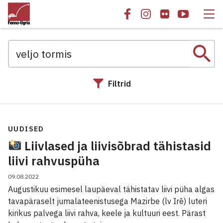
search
Filtrid
Otsingu tulemused
UUDISED
Liivlased ja liivisõbrad tähistasid
liivi rahvuspüha
09.08.2022
Augustikuu esimesel laupäeval tähistatav liivi püha algas
tavapäraselt jumalateenistusega Mazirbe (lv Irē) luteri
kirikus palvega liivi rahva, keele ja kultuuri eest. Pärast