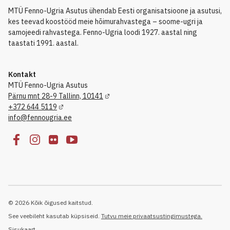
MTÜ Fenno-Ugria Asutus ühendab Eesti organisatsioone ja asutusi,
kes teevad koostööd meie hõimurahvastega – soome-ugri ja
samojeedi rahvastega. Fenno-Ugria loodi 1927. aastal ning
taastati 1991. aastal.
Kontakt
MTÜ Fenno-Ugria Asutus
Pärnu mnt 28-9 Tallinn, 10141
+372 644 5119
info@fennougria.ee
© 2026 Kõik õigused kaitstud.
See veebileht kasutab küpsiseid.
Tutvu meie privaatsustingimustega.
Sisukaart