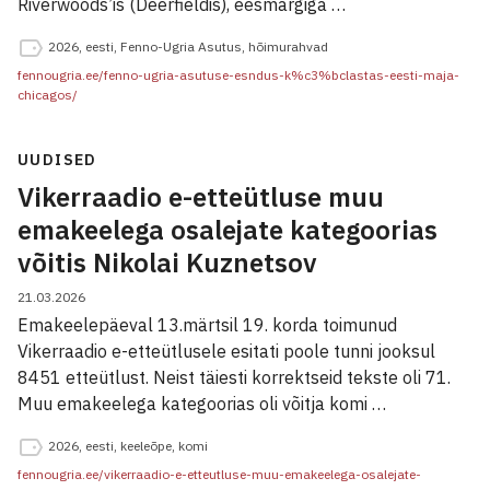
Riverwoods’is (Deerfieldis), eesmärgiga …
2026
,
eesti
,
Fenno-Ugria Asutus
,
hõimurahvad
fennougria.ee/fenno-ugria-asutuse-esndus-k%c3%bclastas-eesti-maja-
chicagos/
UUDISED
Vikerraadio e-etteütluse muu
emakeelega osalejate kategoorias
võitis Nikolai Kuznetsov
21.03.2026
Emakeelepäeval 13.märtsil 19. korda toimunud
Vikerraadio e-etteütlusele esitati poole tunni jooksul
8451 etteütlust. Neist täiesti korrektseid tekste oli 71.
Muu emakeelega kategoorias oli võitja komi …
2026
,
eesti
,
keeleõpe
,
komi
fennougria.ee/vikerraadio-e-etteutluse-muu-emakeelega-osalejate-