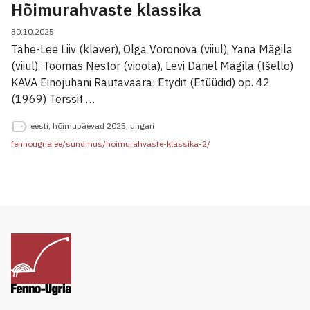
Hõimurahvaste klassika
30.10.2025
Tähe-Lee Liiv (klaver), Olga Voronova (viiul), Yana Mägila
(viiul), Toomas Nestor (vioola), Levi Danel Mägila (tšello)
KAVA Einojuhani Rautavaara: Etydit (Etüüdid) op. 42
(1969) Terssit …
eesti
,
hõimupäevad 2025
,
ungari
fennougria.ee/sundmus/hoimurahvaste-klassika-2/