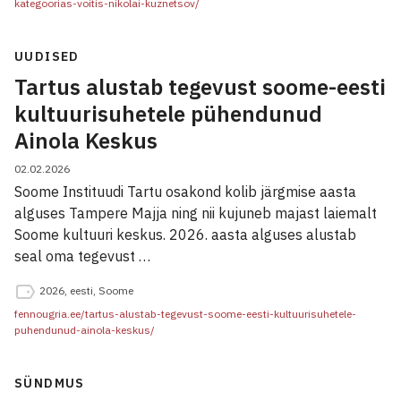
kategoorias-voitis-nikolai-kuznetsov/
UUDISED
Tartus alustab tegevust soome-eesti
kultuurisuhetele pühendunud
Ainola Keskus
02.02.2026
Soome Instituudi Tartu osakond kolib järgmise aasta
alguses Tampere Majja ning nii kujuneb majast laiemalt
Soome kultuuri keskus. 2026. aasta alguses alustab
seal oma tegevust …
2026
,
eesti
,
Soome
fennougria.ee/tartus-alustab-tegevust-soome-eesti-kultuurisuhetele-
puhendunud-ainola-keskus/
SÜNDMUS