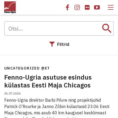
search
Filtrid
Otsingu tulemused
UNCATEGORIZED @ET
Fenno-Ugria asutuse esindus
külastas Eesti Maja Chicagos
01.07.2026
Fenno-Ugria direktor Barbi Pilvre ning projektijuhid
Patrick O’Rourke ja Janno Zõbin külastasid 23.06 Eesti
Maja Chicagos, mis asub 40 km kaugusel kesklinnast